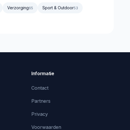
Verzorging
Sport & Outdoor
65
53
Informatie
Contact
Partners
Privacy
Voorwaarden