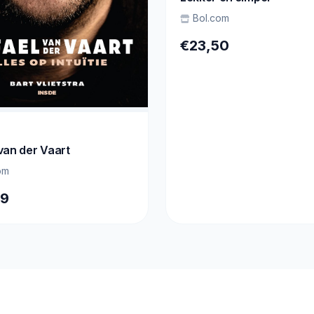
Bol.com
€23,50
van der Vaart
om
99