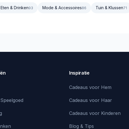
Eten & Drinken
Mode & Accessoires
Tuin & Klussen
93
86
71
eën
Inspiratie
Cadeaus voor Hem
 Speelgoed
Cadeaus voor Haar
g
Cadeaus voor Kinderen
inken
Blog & Tips