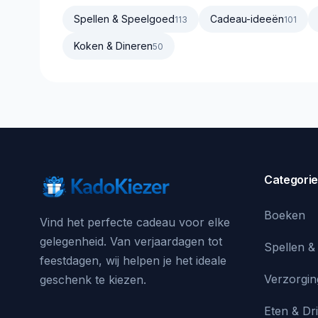
Spellen & Speelgoed
Cadeau-ideeën
113
101
Koken & Dineren
50
Categori
Boeken
Vind het perfecte cadeau voor elke
gelegenheid. Van verjaardagen tot
Spellen &
feestdagen, wij helpen je het ideale
Verzorgin
geschenk te kiezen.
Eten & Dr