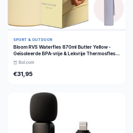
SPORT & OUTDOOR
Bloom RVS Waterfles 870ml Butter Yellow -
Geïsoleerde BPA-vrije & Lekvrije Thermosfles -
Duurzame Herbruikbare Drinkfles met
Bol.com
Schoonmaakborstel & Draagkoord - BPA vrij
Sportfles Dames - Waterfles Volwassenen -
€31,95
Cadeau voor Haar