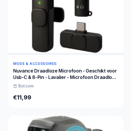
MODE & ACCESSOIRES
Nuvance Draadloze Microfoon - Geschikt voor
Usb-C & 8-Pin - Lavalier - Microfoon Draadloos
- Dasspeld - Plug & Play
Bol.com
€11,99