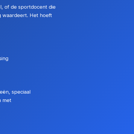
l, of de sportdocent die
g waardeert. Het hoeft
sing
eën, speciaal
n met