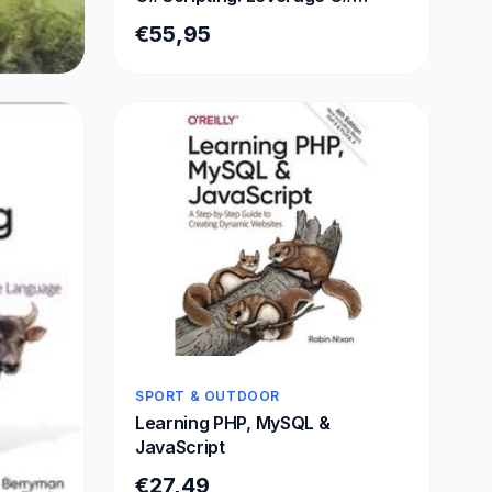
scripting in Unity to create
€55,95
immersive games and VR
experiences
SPORT & OUTDOOR
Learning PHP, MySQL &
JavaScript
€27,49