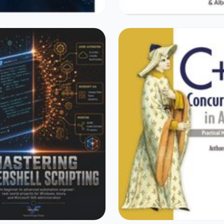
DRINKEN
SPORT & OUTDOOR
cripting for Beginners
Prompt Engineering For 
0
€46,23