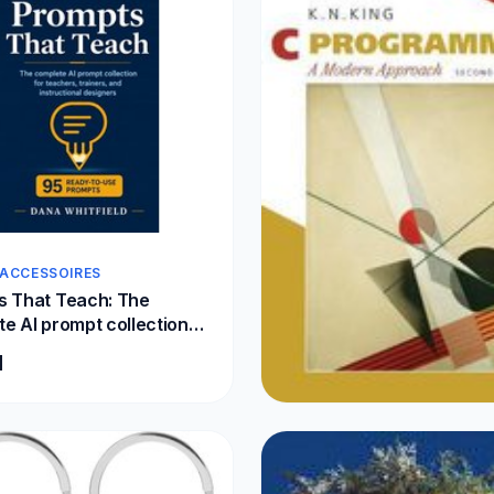
 ACCESSOIRES
s That Teach: The
e AI prompt collection
chers, trainers, and
1
tional designers: 95
o-use prompts for
T, Claude
ETEN & DRINKEN
C Programming