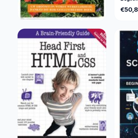
12 Maa
€50,
258x21
BOEKEN
Het complete tuinboek
€16,60