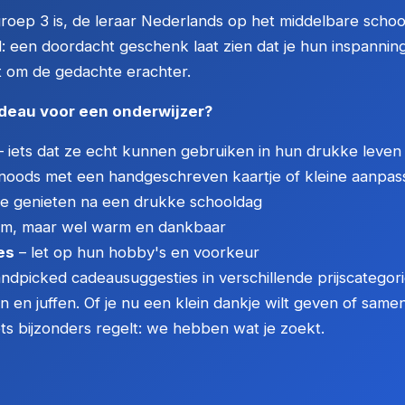
 groep 3 is, de leraar Nederlands op het middelbare schoo
d: een doordacht geschenk laat zien dat je hun inspannin
at om de gedachte erachter.
deau voor een onderwijzer?
 iets dat ze echt kunnen gebruiken in hun drukke leven
noods met een handgeschreven kaartje of kleine aanpas
te genieten na een drukke schooldag
tiem, maar wel warm en dankbaar
es
– let op hun hobby's en voorkeur
ndpicked cadeausuggesties in verschillende prijscategori
 en juffen. Of je nu een klein dankje wilt geven of same
s bijzonders regelt: we hebben wat je zoekt.