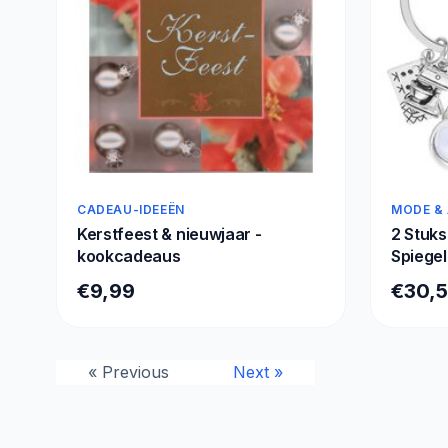
€30,14
CADEAU-IDEEËN
MODE &
Kerstfeest & nieuwjaar -
2 Stuks
kookcadeaus
Spiegel
Keuken
€9,99
€30,
Kookca
voor K
« Previous
Next »