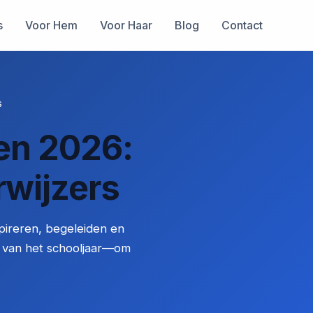
s
Voor Hem
Voor Haar
Blog
Contact
s
en 2026:
wijzers
spireren, begeleiden en
e van het schooljaar—om