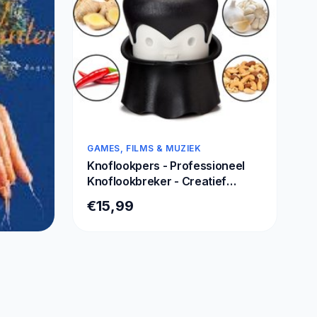
GAMES, FILMS & MUZIEK
Knoflookpers - Professioneel
Knoflookbreker - Creatief
Multifunctioneel
€15,99
Knoflookhakmolen - hoge
kwaliteit Garlic Crusher Mincer -
werkt op kruiden, gember,
noten, chili-knoflookmolen -
deaus
grappige kookcadeaus gadgets