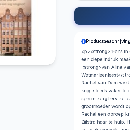
Productbeschrijvin
<p><strong>'Eens in de
een diepe indruk maa
<strong>van Aline van
Watmarleenleest</str
Rachel van Dam werkt b
krijgt steeds vaker t
sperre zorgt ervoor da
grootmoeder wordt opg
Rachel een oproep krij
Zijlstra haar te hulp.
zo vaak mogelijk lang