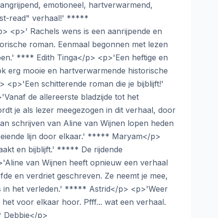
aangrijpend, emotioneel, hartverwarmend,
st-read" verhaal!' *****
 <p>' Rachels wens is een aanrijpende en
torische roman. Eenmaal begonnen met lezen
pen.' **** Edith Tinga</p> <p>'Een heftige en
ok erg mooie en hartverwarmende historische
<p>'Een schitterende roman die je bijblijft!'
Vanaf de allereerste bladzijde tot het
rdt je als lezer meegezogen in dit verhaal, door
an schrijven van Aline van Wijnen lopen heden
oeiende lijn door elkaar.' ***** Maryam</p>
kt en bijblijft.' ***** De rijdende
Aline van Wijnen heeft opnieuw een verhaal
iefde en verdriet geschreven. Ze neemt je mee,
s in het verleden.' ***** Astrid</p> <p>'Weer
 het voor elkaar hoor. Pfff... wat een verhaal.
* Debbie</p>