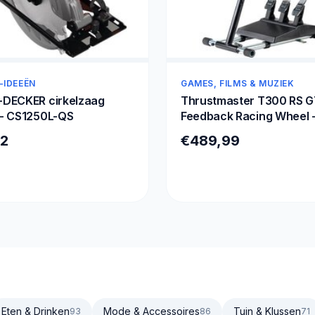
-IDEEËN
GAMES, FILMS & MUZIEK
DECKER cirkelzaag
Thrustmaster T300 RS G
- CS1250L-QS
Feedback Racing Wheel 
Wheel Stand Pro - Zwart 
62
€489,99
PS4 - PS5
Eten & Drinken
Mode & Accessoires
Tuin & Klussen
93
86
71