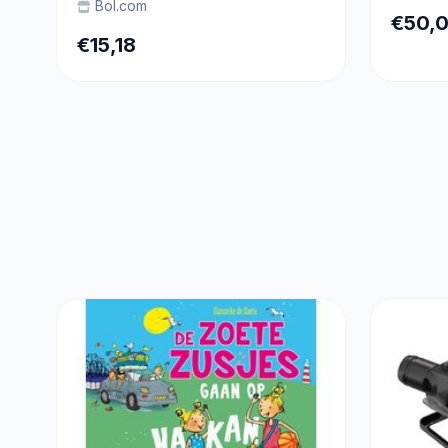
Bol.com
€50,
€15,18