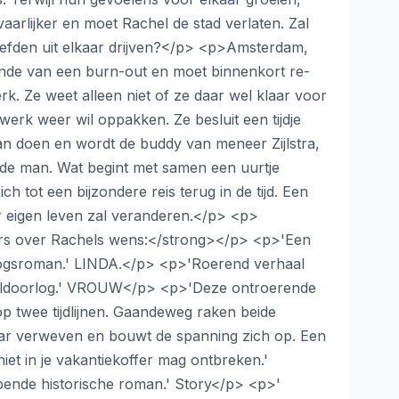
aarlijker en moet Rachel de stad verlaten. Zal
iefden uit elkaar drijven?</p> <p>Amsterdam,
lende van een burn-out en moet binnenkort re-
rk. Ze weet alleen niet of ze daar wel klaar voor
werk weer wil oppakken. Ze besluit een tijdje
gaan doen en wordt de buddy van meneer Zijlstra,
nde man. Wat begint met samen een uurtje
h tot een bijzondere reis terug in de tijd. Een
ar eigen leven zal veranderen.</p> <p>
rs over Rachels wens:</strong></p> <p>'Een
ogsroman.' LINDA.</p> <p>'Roerend verhaal
ldoorlog.' VROUW</p> <p>'Deze ontroerende
op twee tijdlijnen. Gaandeweg raken beide
aar verweven en bouwt de spanning zich op. Een
iet in je vakantiekoffer mag ontbreken.'
ende historische roman.' Story</p> <p>'