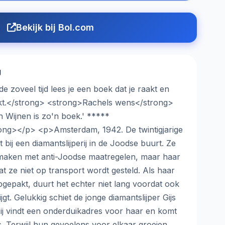
Bekijk bij Bol.com
g
 zoveel tijd lees je een boek dat je raakt en
kt.</strong> <strong>Rachels wens</strong>
 Wijnen is zo'n boek.' *****
ong></p> <p>Amsterdam, 1942. De twintigjarige
ij een diamantslijperij in de Joodse buurt. Ze
e maken met anti-Joodse maatregelen, maar haar
t ze niet op transport wordt gesteld. Als haar
epakt, duurt het echter niet lang voordat ook
gt. Gelukkig schiet de jonge diamantslijper Gijs
 Hij vindt een onderduikadres voor haar en komt
s. Terwijl hun gevoelens voor elkaar groeien,