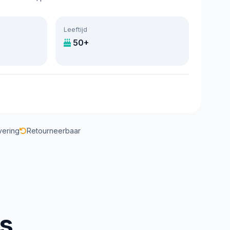
Leeftijd
50+
vering
Retourneerbaar
us