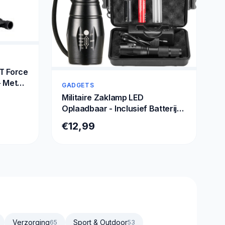
T Force
- Met
GADGETS
- PC -
Militaire Zaklamp LED
Oplaadbaar - Inclusief Batterij
en Oplader – Waterbestendige
€12,99
Zaklantaarn
Verzorging
Sport & Outdoor
65
53