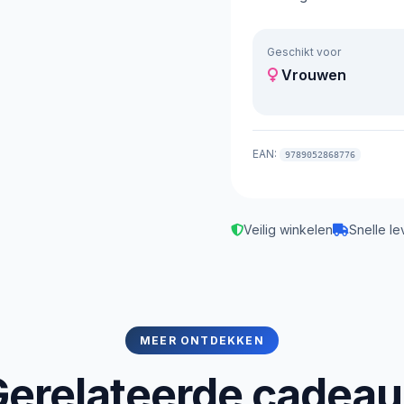
Geschikt voor
Vrouwen
EAN:
9789052868776
Veilig winkelen
Snelle le
MEER ONTDEKKEN
erelateerde cadea