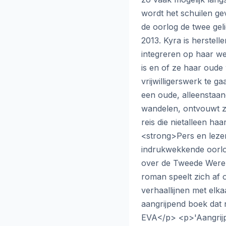
wordt het schuilen gev
de oorlog de twee gel
2013. Kyra is herstel
integreren op haar we
is en of ze haar oude 
vrijwilligerswerk te 
een oude, alleenstaa
wandelen, ontvouwt zic
reis die nietalleen ha
<strong>Pers en leze
indrukwekkende oorl
over de Tweede Were
roman speelt zich af 
verhaallijnen met elk
aangrijpend boek dat n
EVA</p> <p>'Aangrijp