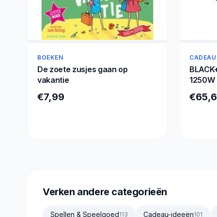
BOEKEN
CADEAU
De zoete zusjes gaan op
BLACK+
vakantie
1250W 
€7,99
€65,
Verken andere categorieën
Spellen & Speelgoed
Cadeau-ideeën
113
101