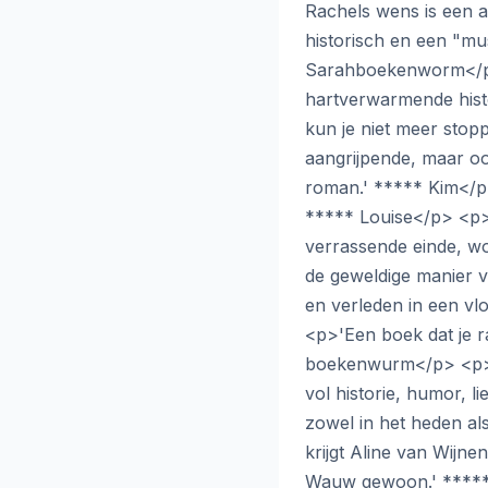
Rachels wens is een 
historisch en een "mu
Sarahboekenworm</p>
hartverwarmende his
kun je niet meer stop
aangrijpende, maar o
roman.' ***** Kim</p> 
***** Louise</p> <p>'
verrassende einde, wo
de geweldige manier v
en verleden in een vl
<p>'Een boek dat je raa
boekenwurm</p> <p>'
vol historie, humor, l
zowel in het heden al
krijgt Aline van Wijnen
Wauw gewoon.' ****