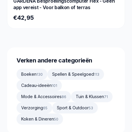
GARDENA Besproeiingscomputer Flex - Geen
app vereist - Voor balkon of terras
€42,95
Verken andere categorieën
Boeken
Spellen & Speelgoed
130
113
Cadeau-ideeën
101
Mode & Accessoires
Tuin & Klussen
86
71
Verzorging
Sport & Outdoor
65
53
Koken & Dineren
50