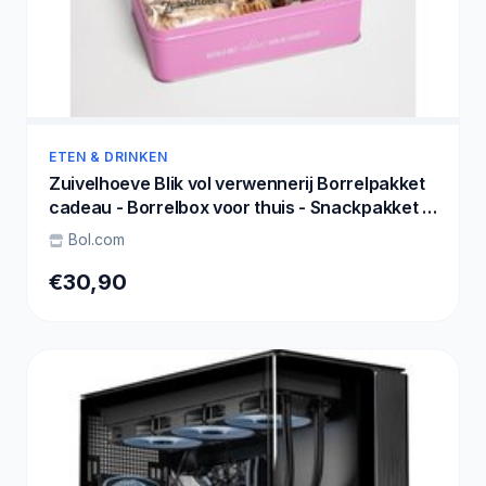
ETEN & DRINKEN
Zuivelhoeve Blik vol verwennerij Borrelpakket
cadeau - Borrelbox voor thuis - Snackpakket -
Cadeaupakketten eten & drinken - Alles voor
Bol.com
de Borrelplank - Altijd vers - Proef & Geniet
€30,90