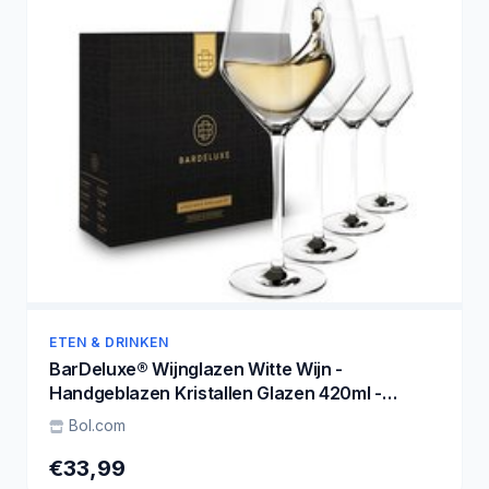
ETEN & DRINKEN
BarDeluxe® Wijnglazen Witte Wijn -
Handgeblazen Kristallen Glazen 420ml -
Handgemaakt & Loodvrij - Wijnglas - 4 stuks -
Bol.com
Luxe Set voor Bar of Diner
€33,99