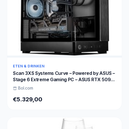
ETEN & DRINKEN
Scan 3XS Systems Curve – Powered by ASUS –
Stage 6 Extreme Gaming PC – ASUS RTX 5090
– Ryzen 9 9950X3D – Corsair DDR5 32GB – WD
Bol.com
Black 2TB SSD – 1000W PSU – 4K Ultra – Max
Settings Gaming
€5.329,00