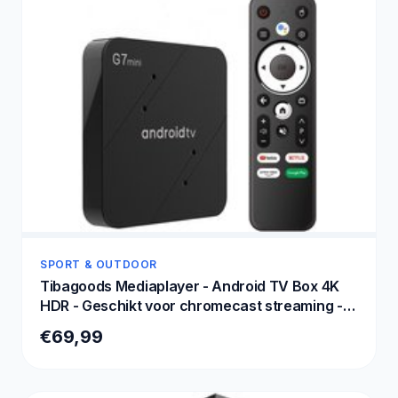
SPORT & OUTDOOR
Tibagoods Mediaplayer - Android TV Box 4K
HDR - Geschikt voor chromecast streaming -
Mediabox - Tv Dongel - Streaming box met wifi
€69,99
- Creëer je SMART TV - Geschikt voor alle
soorten streaming apps