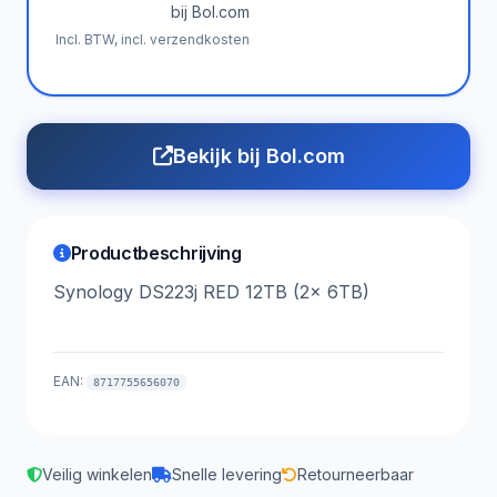
bij Bol.com
Incl. BTW, incl. verzendkosten
Bekijk bij Bol.com
Productbeschrijving
Synology DS223j RED 12TB (2x 6TB)
EAN:
8717755656070
Veilig winkelen
Snelle levering
Retourneerbaar