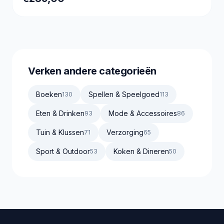
Verken andere categorieën
Boeken
Spellen & Speelgoed
130
113
Eten & Drinken
Mode & Accessoires
93
86
Tuin & Klussen
Verzorging
71
65
Sport & Outdoor
Koken & Dineren
53
50