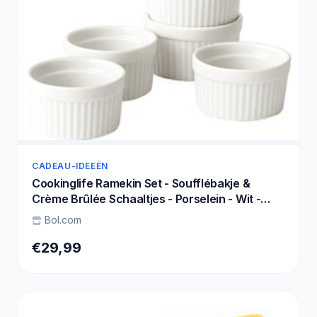
CADEAU-IDEEËN
Cookinglife Ramekin Set - Soufflébakje &
Crème Brûlée Schaaltjes - Porselein - Wit -
Vaatwasserbestendig - Ø 9 cm, 6 Stuks
Bol.com
€29,99