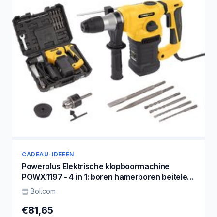
CADEAU-IDEEËN
Powerplus Elektrische klopboormachine
POWX1197 - 4 in 1: boren hamerboren beitelen
en beitelrotatie, 1500 W boormachine
Bol.com
€81,65