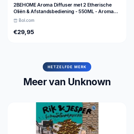
2BEHOME Aroma Diffuser met 2 Etherische
Oliën & Afstandsbediening - 550ML - Aroma
Diffuser Luchtbevochtiger - Etherische olie
Bol.com
diffuser - Essentiele olie Aromadiffusers -
Geurverspreider voor Aromatherapie - Lichte
€29,95
Houtlook
HETZELFDE MERK
Meer van Unknown