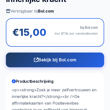
Verkrijgbaar bij
Bol.com
bij Bol.com
€15,00
Incl. BTW, incl. verzendkosten
Bekijk bij Bol.com
Productbeschrijving
<p><strong>Zoek je meer zelfvertrouwen en
innerlijke kracht?</strong><br />De
affirmatiekaarten van Positievevibes
versterken jouw zelfbeeld van binnenuit.