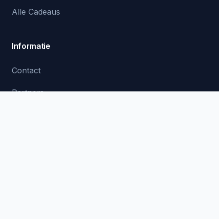
Alle Cadeaus
Informatie
Contact
Partners
Privacy
Voorwaarden
© 2025-2026 KadoKiezer. Alle rechten voorbehouden. |
Privacy
Voorwaarden