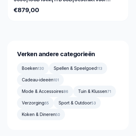
Fortnite, Minecraft en Roblox op High
€879,00
settings|Nvidia GeForce RTX 3050 6G|Mini
Aquarium Case|WiFi 6|Bluetooth 5.4|Windows
11 Pro|AURA GC10M
Verken andere categorieën
Boeken
Spellen & Speelgoed
130
113
Cadeau-ideeën
101
Mode & Accessoires
Tuin & Klussen
86
71
Verzorging
Sport & Outdoor
65
53
Koken & Dineren
50