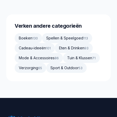
Verken andere categorieën
Boeken
Spellen & Speelgoed
130
113
Cadeau-ideeën
Eten & Drinken
101
93
Mode & Accessoires
Tuin & Klussen
86
71
Verzorging
Sport & Outdoor
65
53