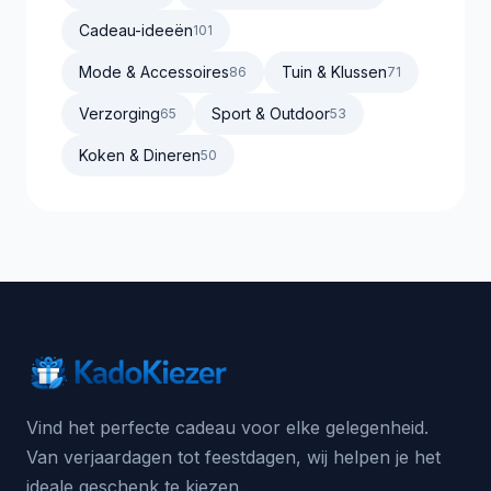
Cadeau-ideeën
101
Mode & Accessoires
Tuin & Klussen
86
71
Verzorging
Sport & Outdoor
65
53
Koken & Dineren
50
Vind het perfecte cadeau voor elke gelegenheid.
Van verjaardagen tot feestdagen, wij helpen je het
ideale geschenk te kiezen.