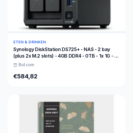
ETEN & DRINKEN
Synology DiskStation DS725+ - NAS - 2 bay
(plus 2x M.2 slots) - 4GB DDR4 - 0TB - 1x 1G - 1x
2.5G netwerk
Bol.com
€584,82