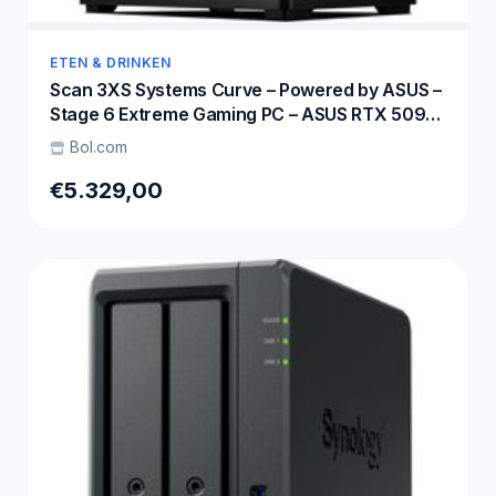
ETEN & DRINKEN
Scan 3XS Systems Curve – Powered by ASUS –
Stage 6 Extreme Gaming PC – ASUS RTX 5090
– Ryzen 9 9950X3D – Corsair DDR5 32GB – WD
Bol.com
Black 2TB SSD – 1000W PSU – 4K Ultra – Max
Settings Gaming
€5.329,00