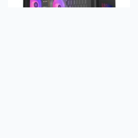
ELEKTRONICA
Lenovo Legion T5 30AGB10 90YJ0094MH -
Gaming PC - NVIDIA RTX 5060 Ti 8gb - 1080p-
1440p - Ryzen 5 7600 - 32 GB DDR5 - 1 TB SSD
€1.889,00
- Wi-Fi 7 - Windows 11 Home
« Previous
Next »