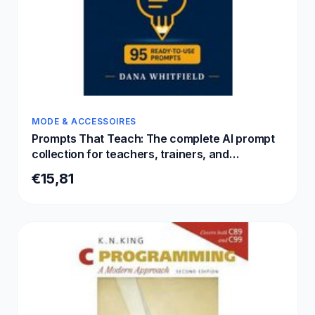
MODE & ACCESSOIRES
Prompts That Teach: The complete AI prompt
collection for teachers, trainers, and
instructional designers: 95 ready-to-use
€15,81
prompts for ChatGPT, Claude