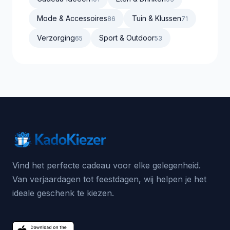
Mode & Accessoires
Tuin & Klussen
86
71
Verzorging
Sport & Outdoor
65
53
Vind het perfecte cadeau voor elke gelegenheid.
Van verjaardagen tot feestdagen, wij helpen je het
ideale geschenk te kiezen.