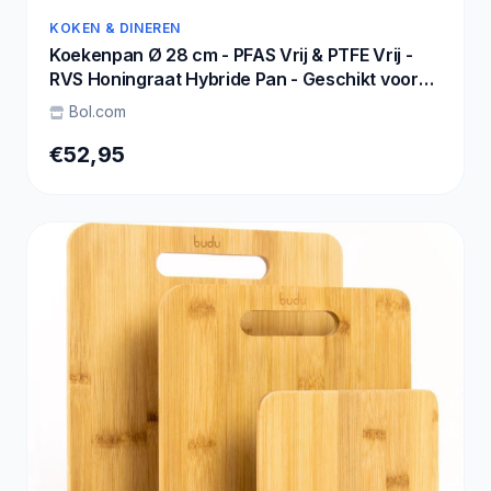
KOKEN & DINEREN
Koekenpan Ø 28 cm - PFAS Vrij & PTFE Vrij -
RVS Honingraat Hybride Pan - Geschikt voor
Inductie, Elektrisch, Keramisch & Gas -
Bol.com
Hexagon Anti Aanbak Pan - Krasbestendig -
Oven tot 280°C - Duurzame Keramische
€52,95
Coating - Keukengerei - Koken - Löwenthal