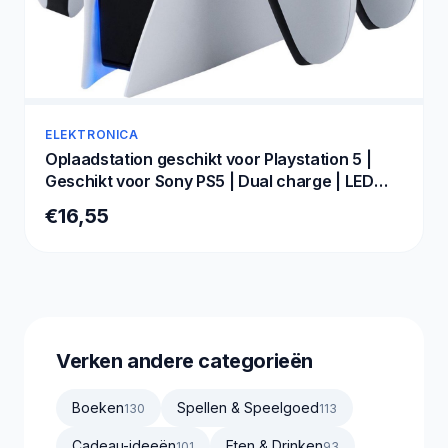
ELEKTRONICA
Oplaadstation geschikt voor Playstation 5 |
Geschikt voor Sony PS5 | Dual charge | LED
Indicatie | Charging station
€16,55
Verken andere categorieën
Boeken
Spellen & Speelgoed
130
113
Cadeau-ideeën
Eten & Drinken
101
93