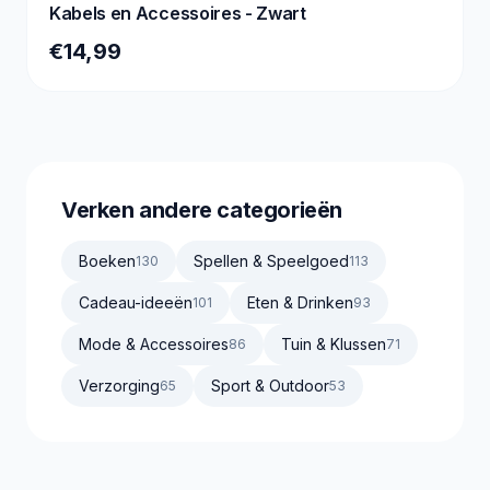
Kabels en Accessoires - Zwart
€14,99
Verken andere categorieën
Boeken
Spellen & Speelgoed
130
113
Cadeau-ideeën
Eten & Drinken
101
93
Mode & Accessoires
Tuin & Klussen
86
71
Verzorging
Sport & Outdoor
65
53