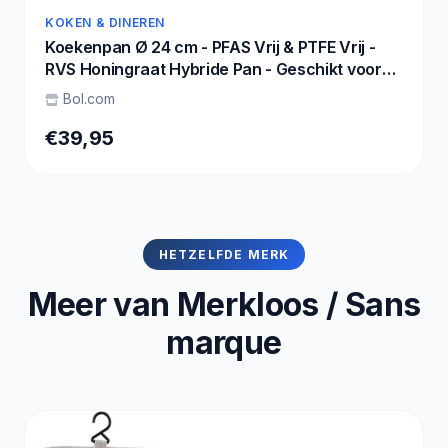
KOKEN & DINEREN
Koekenpan Ø 24 cm - PFAS Vrij & PTFE Vrij -
RVS Honingraat Hybride Pan - Geschikt voor
Inductie, Elektrisch, Keramisch & Gas -
Bol.com
Hexagon Anti Aanbak Pan - Krasbestendig -
Oven tot 280°C - Duurzame Keramische
€39,95
Coating - Keukengerei - Koken - Löwenthal
HETZELFDE MERK
Meer van Merkloos / Sans
marque