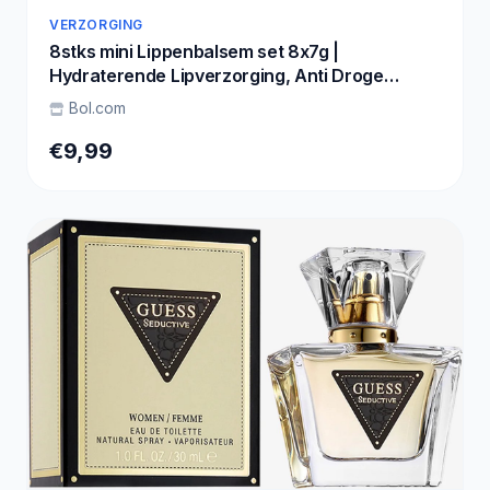
VERZORGING
8stks mini Lippenbalsem set 8x7g |
Hydraterende Lipverzorging, Anti Droge
Lippen Lipverzorging, Cadeaukinderen, Mini
Bol.com
Lippenbalsem Potjes, Lip therapies, Tiktok
viraal, 8 verschillende Fruitige Smaken,
€9,99
Reisvriendelijk verpakking