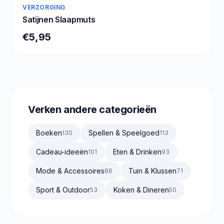
VERZORGING
Satijnen Slaapmuts
€5,95
Verken andere categorieën
Boeken
Spellen & Speelgoed
130
113
Cadeau-ideeën
Eten & Drinken
101
93
Mode & Accessoires
Tuin & Klussen
86
71
Sport & Outdoor
Koken & Dineren
53
50