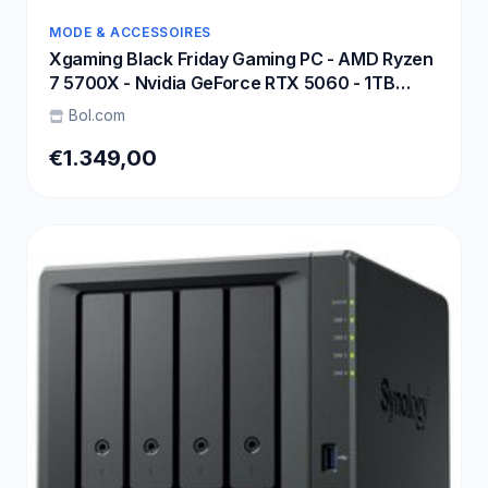
MODE & ACCESSOIRES
Xgaming Black Friday Gaming PC - AMD Ryzen
7 5700X - Nvidia GeForce RTX 5060 - 1TB
NVME SSD - 32GB DDR4
Bol.com
€1.349,00