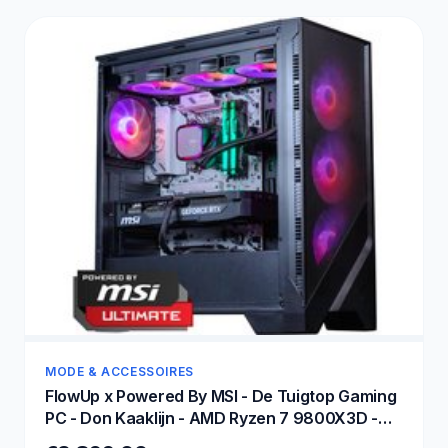
MODE & ACCESSOIRES
FlowUp x Powered By MSI - De Tuigtop Gaming
PC - Don Kaaklijn - AMD Ryzen 7 9800X3D -
NVIDIA RTX 5080 16GB - 32 GB DDR5 RAM -