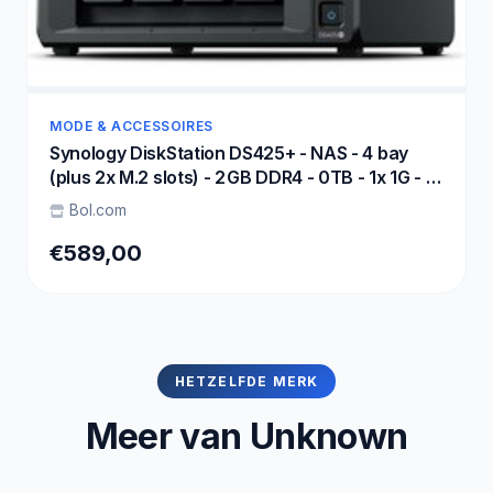
MODE & ACCESSOIRES
Synology DiskStation DS425+ - NAS - 4 bay
(plus 2x M.2 slots) - 2 GB DDR4 - 0TB - 1x 1G - 1x
2.5G netwerk
Bol.com
€589,00
HETZELFDE MERK
Meer van Unknown