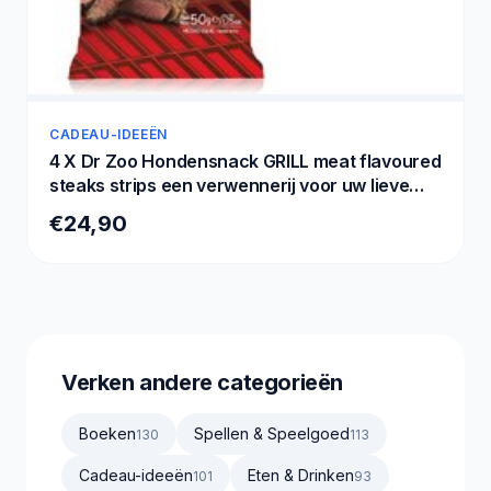
CADEAU-IDEEËN
4 X Dr Zoo Hondensnack GRILL meat flavoured
steaks strips een verwennerij voor uw lieve
schat. 50 gr 4 X = 200 gram
€24,90
Verken andere categorieën
Boeken
Spellen & Speelgoed
130
113
Cadeau-ideeën
Eten & Drinken
101
93