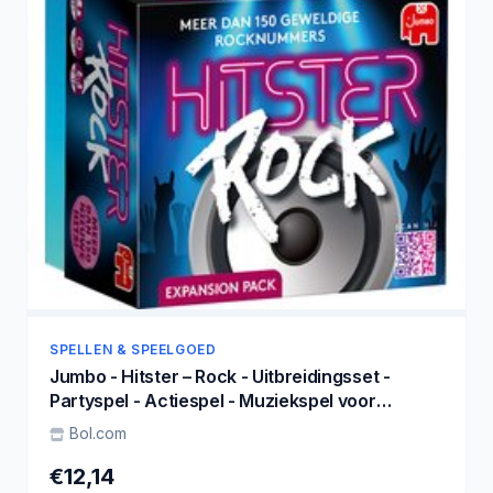
SPELLEN & SPEELGOED
Jumbo - Hitster – Rock - Uitbreidingsset -
Partyspel - Actiespel - Muziekspel voor
volwassenen - 16+ jaar
Bol.com
€12,14