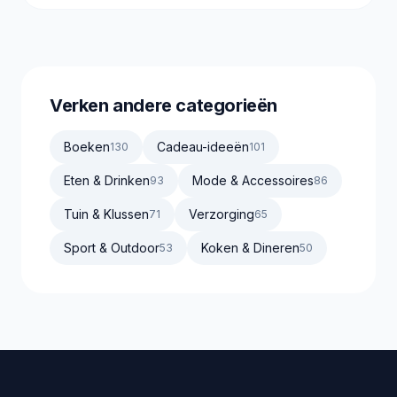
Verken andere categorieën
Boeken
Cadeau-ideeën
130
101
Eten & Drinken
Mode & Accessoires
93
86
Tuin & Klussen
Verzorging
71
65
Sport & Outdoor
Koken & Dineren
53
50