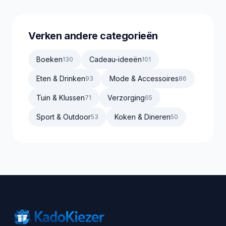
Verken andere categorieën
Boeken
Cadeau-ideeën
130
101
Eten & Drinken
Mode & Accessoires
93
86
Tuin & Klussen
Verzorging
71
65
Sport & Outdoor
Koken & Dineren
53
50