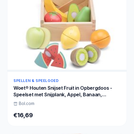
SPELLEN & SPEELGOED
Woet® Houten Snijset Fruit in Opbergdoos -
Speelset met Snijplank, Appel, Banaan,
Citroen, Aardbei - Educatief Speelgoedeten -
Bol.com
Rollenspel Keukenspeelgoed - Vanaf 2 Jaar
€16,69