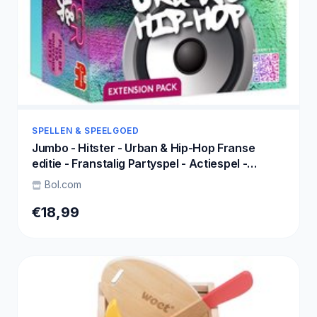
SPELLEN & SPEELGOED
Jumbo - Hitster - Urban & Hip-Hop Franse
editie - Franstalig Partyspel - Actiespel -
Muziekspel vanaf 16 jaar
Bol.com
€18,99