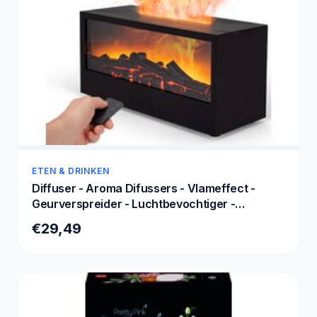
ETEN & DRINKEN
Diffuser - Aroma Difussers - Vlameffect -
Geurverspreider - Luchtbevochtiger -
Aromatherapie - Led lamp - kleuren -
€29,49
Verstuiver etherische olie - Vernevelaar -
200ml Slaapkamer- Kantoormeubel