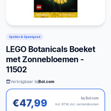
Spellen & Speelgoed
LEGO Botanicals Boeket
met Zonnebloemen -
11502
Verkrijgbaar bij
Bol.com
bij Bol.com
€47,99
Incl. BTW, incl. verzendkosten