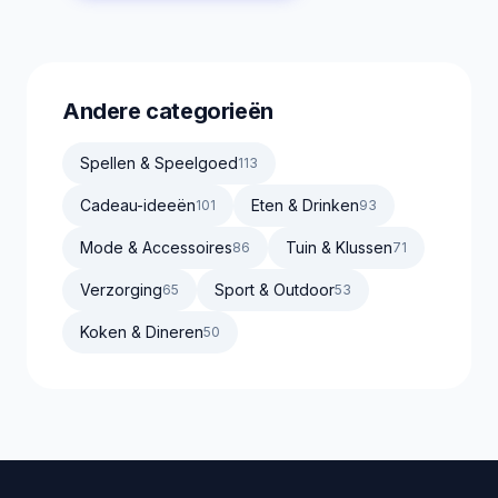
Andere categorieën
Spellen & Speelgoed
113
Cadeau-ideeën
Eten & Drinken
101
93
Mode & Accessoires
Tuin & Klussen
86
71
Verzorging
Sport & Outdoor
65
53
Koken & Dineren
50