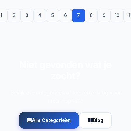
1
2
3
4
5
6
7
8
9
10
1
Niet gevonden wat je
zocht?
Bekijk alle categorieën of lees onze blog voor
meer inspiratie
Alle Categorieën
Blog