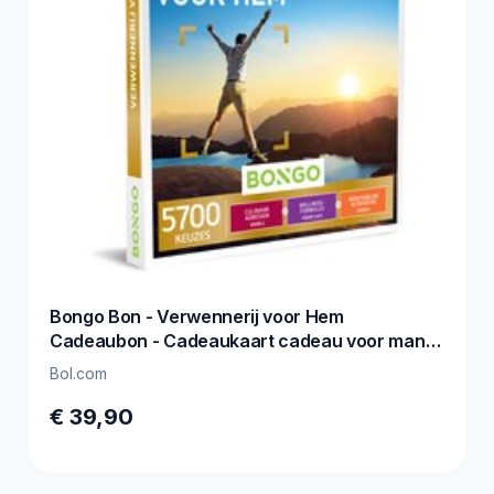
Bongo Bon - Verwennerij voor Hem
Cadeaubon - Cadeaukaart cadeau voor man
of vrouw | 5700 belevenissen: culinair,
Bol.com
sportief, relax en meer
€ 39,90