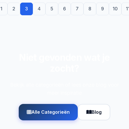
1
2
3
4
5
6
7
8
9
10
1
Niet gevonden wat je
zocht?
Bekijk alle categorieën of lees onze blog voor
meer inspiratie
Alle Categorieën
Blog