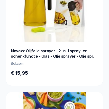
Navazz Olijfolie sprayer - 2-in-1 spray- en
schenkfunctie - Glas - Olie sprayer - Olie spray
voor koken, grillen en bakken - Oliefles - Incl.
Bol.com
E-kookboek
€ 15,95