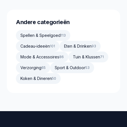
Andere categorieën
Spellen & Speelgoed
113
Cadeau-ideeën
Eten & Drinken
101
93
Mode & Accessoires
Tuin & Klussen
86
71
Verzorging
Sport & Outdoor
65
53
Koken & Dineren
50