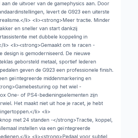
 aan de uitvoer van de gamephysics aan. Door
ndaardinstellingen, levert de G923 een uiterste
realisme.</li> <li><strong>Meer tractie. Minder
kker en sneller van start dankzij
assistentie met dubbele koppeling in
/li> <li><strong>Gemaakt om te racen -
e design is gemoderniseerd. De nieuwe
steklas geborsteld metaal, sportief lederen
e pedalen geven de G923 een professionele finish.
 een geïntegreerde middenmarkering en
strong>Gamebesturing op het wiel -
box One- of PS4-bedieningselementen zijn
wiel. Het maakt niet uit hoe je racet, je hebt
ingertoppen.</li> <li>
knop met 24 standen -</strong>Tractie, koppel,
allemaal instellen via een geïntegreerde
 bedienen.</li> <li><strong>Pedaal voor subtiel