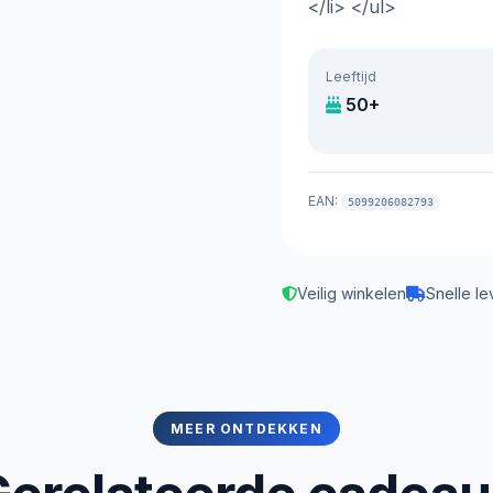
</li> </ul>
Leeftijd
50+
EAN:
5099206082793
Veilig winkelen
Snelle le
MEER ONTDEKKEN