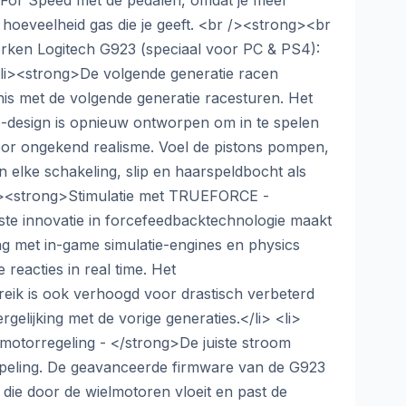
 For Speed met de pedalen, omdat je meer
 hoeveelheid gas die je geeft. <br /><strong><br
erken Logitech G923 (speciaal voor PC & PS4):
li><strong>De volgende generatie racen
is met de volgende generatie racesturen. Het
-design is opnieuw ontworpen om in te spelen
oor ongekend realisme. Voel de pistons pompen,
n elke schakeling, slip en haarspeldbocht als
<li><strong>Stimulatie met TRUEFORCE -
te innovatie in forcefeedbacktechnologie maakt
ng met in-game simulatie-engines en physics
reacties in real time. Het
eik is ook verhoogd voor drastisch verbeterd
ergelijking met de vorige generaties.</li> <li>
motorregeling - </strong>De juiste stroom
ppeling. De geavanceerde firmware van de G923
 die door de wielmotoren vloeit en past de