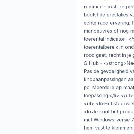
remmen - </strong>Re
bootst de prestaties 
echte race-ervaring. 
manoeuvres of nog me
toerental indicator- 
toerentalbereik in on
rood gaat, recht in j
G Hub - </strong>Neem
Pas de gevoeligheid v
knopaanpassingen aan
pc. Meerdere op maat
toepassing.</li> </u
<ul> <li>Het stuurwie
<li>Je kunt het produc
met Windows-versie 7.<
hem vast te klemmen.<