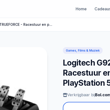
Home
Cadeau
TRUEFORCE - Racestuur en p...
Games, Films & Muziek
Logitech G9
Racestuur en
PlayStation 
Verkrijgbaar bij
Bol.co