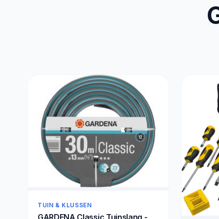
G
TUIN & KLUSSEN
GARDENA Classic Tuinslang -