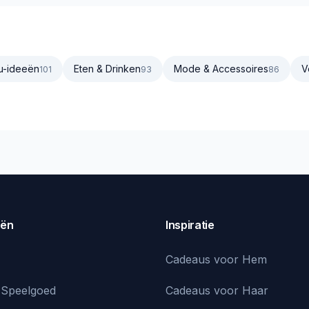
u-ideeën
Eten & Drinken
Mode & Accessoires
V
101
93
86
eën
Inspiratie
Cadeaus voor Hem
 Speelgoed
Cadeaus voor Haar