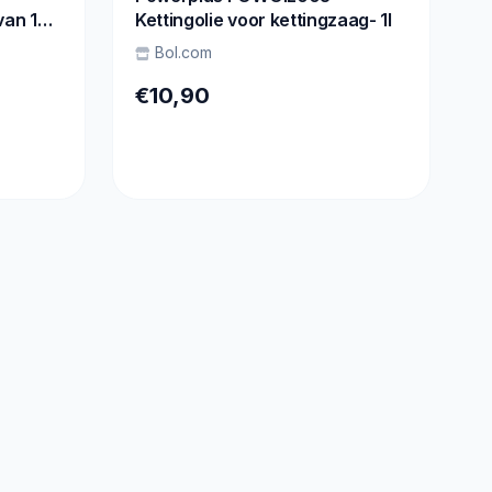
van 10
Kettingolie voor kettingzaag- 1l
lep,
Bol.com
kken
ster,
€10,90
kken
enten
maten,