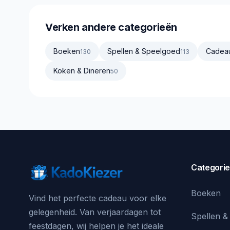
Verken andere categorieën
Boeken
Spellen & Speelgoed
Cadea
130
113
Koken & Dineren
50
Categori
Boeken
Vind het perfecte cadeau voor elke
gelegenheid. Van verjaardagen tot
Spellen &
feestdagen, wij helpen je het ideale