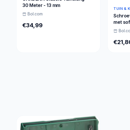
30 Meter - 13 mm
TUIN & 
Bol.com
Schroe
met so
€34,99
Bol.c
€21,8