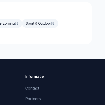
erzorging
Sport & Outdoor
65
53
Informatie
Contact
Partners