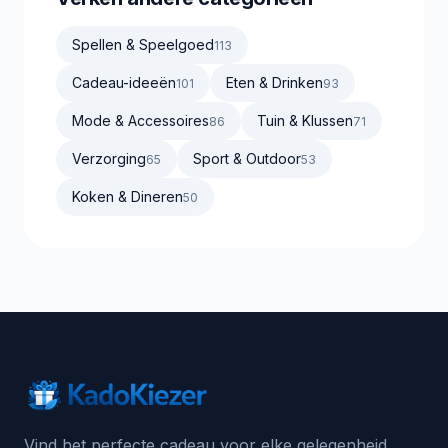
Spellen & Speelgoed
113
Cadeau-ideeën
Eten & Drinken
101
93
Mode & Accessoires
Tuin & Klussen
86
71
Verzorging
Sport & Outdoor
65
53
Koken & Dineren
50
Vind het perfecte cadeau voor elke gelegenheid.