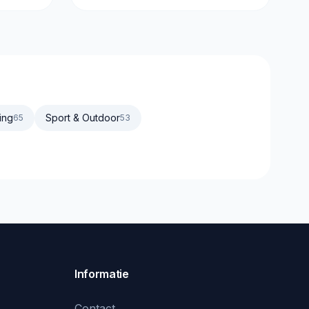
ing
Sport & Outdoor
65
53
Informatie
Contact