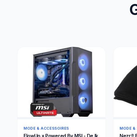
G
MODE & ACCESSOIRES
MODE &
FlowUp x Powered By MSI - De Ik
Nezr® F