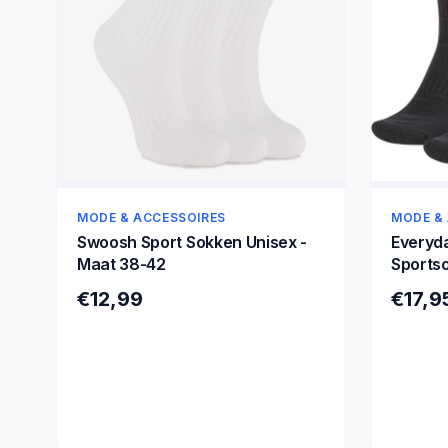
MODE &
MODE & ACCESSOIRES
Everyd
Swoosh Sport Sokken Unisex -
Sportso
Maat 38-42
46
€17,9
€12,99