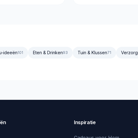
u-ideeën
Eten & Drinken
Tuin & Klussen
Verzorg
101
93
71
eën
Inspiratie
Cadeaus voor Hem