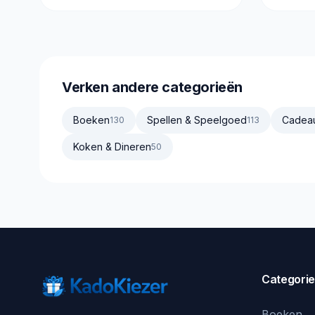
Verken andere categorieën
Boeken
Spellen & Speelgoed
Cadea
130
113
Koken & Dineren
50
Categori
Boeken