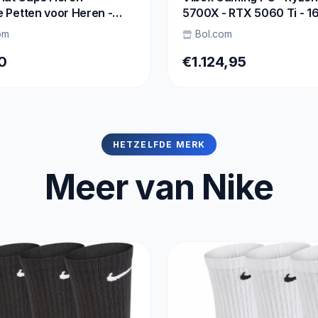
lle Petten voor Heren -
5700X - RTX 5060 Ti - 1
ode - Verstelbaar
RAM - 1TB SSD - Windows
om
Bol.com
WiFi 6 + Bluetooth 5.4 -
Waterkoeling
0
€1.124,95
HETZELFDE MERK
Meer van Nike