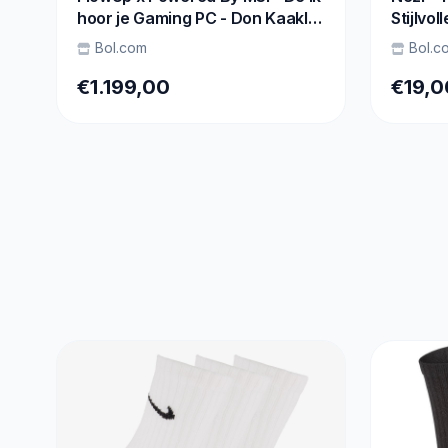
hoor je Gaming PC - Don Kaaklijn
Stijlvo
- Ryzen 5 - RTX 5060 - 32 GB
Herenm
Bol.com
Bol.c
RAM - 1 TB SSD - Waterkoeling
€1.199,00
€19,0