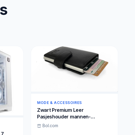
us
MODE & ACCESSOIRES
Zwart Premium Leer
Pasjeshouder mannen-
Pasjeshouder vrouwen-
Bol.com
Pasjeshouders- Pasjeshouder
 7