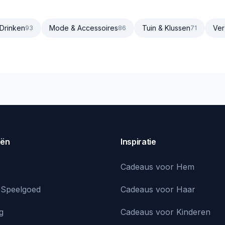
 Drinken
Mode & Accessoires
Tuin & Klussen
Ver
93
86
71
eën
Inspiratie
Cadeaus voor Hem
 Speelgoed
Cadeaus voor Haar
g
Cadeaus voor Kinderen