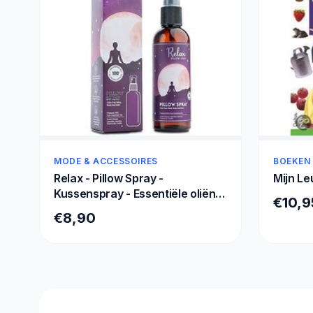
MODE & ACCESSOIRES
BOEKEN
Relax - Pillow Spray -
Mijn Le
Kussenspray - Essentiële oliën -
€10,9
100ml - Song of India
€8,90