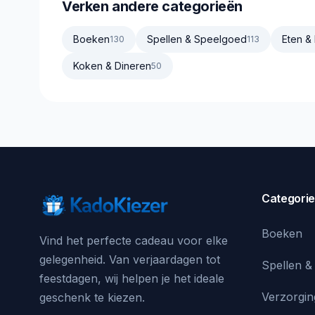
Verken andere categorieën
Boeken
Spellen & Speelgoed
Eten &
130
113
Koken & Dineren
50
Categori
Boeken
Vind het perfecte cadeau voor elke
gelegenheid. Van verjaardagen tot
Spellen &
feestdagen, wij helpen je het ideale
Verzorgin
geschenk te kiezen.