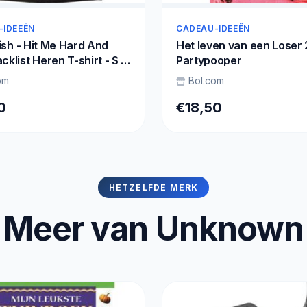
-IDEEËN
CADEAU-IDEEËN
ilish - Hit Me Hard And
Het leven van een Loser 
cklist Heren T-shirt - S -
Partypooper
om
Bol.com
0
€18,50
HETZELFDE MERK
Meer van Unknown