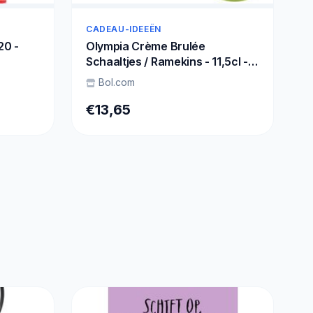
CADEAU-IDEEËN
20 -
Olympia Crème Brulée
Schaaltjes / Ramekins - 11,5cl -
Ø8,5x(H)4cm ( Set van 2 )
Bol.com
€13,65