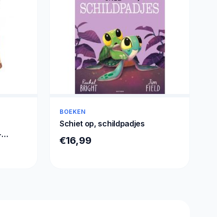
BOEKEN
Schiet op, schildpadjes
-
€16,99
er - 1.2
it -