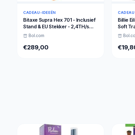
CADEAU-IDEEËN
CADEAU
Bitaxe Supra Hex 701 - Inclusief
Billie E
Stand & EU Stekker - 2,4TH/s
Soft Tra
Bitcoin Miner - Solo miner -
Zwart
Bol.com
Bol.c
Oranje
€289,00
€19,8