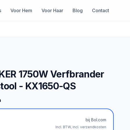
s
Voor Hem
Voor Haar
Blog
Contact
ER 1750W Verfbrander
stool - KX1650-QS
m
bij Bol.com
Incl. BTW, incl. verzendkosten