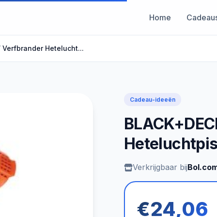
Home
Cadeau
erfbrander Hetelucht...
Cadeau-ideeën
BLACK+DECK
Heteluchtpi
Verkrijgbaar bij
Bol.co
€24,06