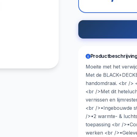
Productbeschrijvin
Moeite met het verwij
Met de BLACK+DECKER 
handomdraai. <br /> 
<br />Met dit heteluch
vernissen en lijmrest
<br />•Ingebouwde st
/>•2 warmte- & luchts
toepassing <br />•Co
werken <br />•Gelev