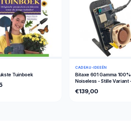
CADEAU-IDEEËN
ukste Tuinboek
Bitaxe 601 Gamma 100%
Noiseless - Stille Variant 
5
Inclusief Stand & EU Stekk
€139,00
TH/s - Bitcoin Mini Miner K
Versie 2025 - Zwart