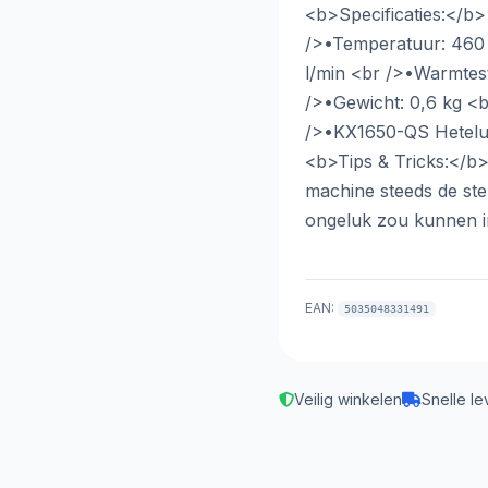
<b>Specificaties:</
/>•Temperatuur: 460 
l/min <br />•Warmtes
/>•Gewicht: 0,6 kg <
/>•KX1650-QS Heteluc
<b>Tips & Tricks:</b
machine steeds de stek
ongeluk zou kunnen i
EAN:
5035048331491
Veilig winkelen
Snelle le