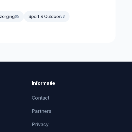
zorging
Sport & Outdoor
65
53
Informatie
Contact
Partners
Privacy