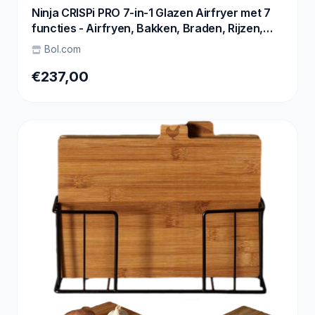
Ninja CRISPi PRO 7-in-1 Glazen Airfryer met 7
functies - Airfryen, Bakken, Braden, Rijzen,
Drogen. Max Crisp en Opnieuw krokant maken
Bol.com
- 2.3 liter en 5.7 liter glazen schaal - PFAS vrij
koken - Grijsgroen - AS101EUGY
€237,00