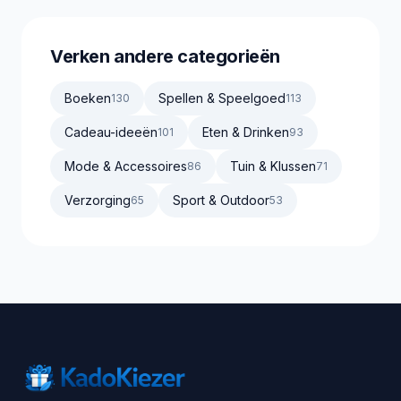
Verken andere categorieën
Boeken
Spellen & Speelgoed
130
113
Cadeau-ideeën
Eten & Drinken
101
93
Mode & Accessoires
Tuin & Klussen
86
71
Verzorging
Sport & Outdoor
65
53