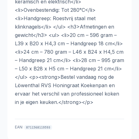
keramisch en elektrisch</li>
<li>Ovenbestendig: Tot 280°C</li>
<li>Handgreep: Roestvrij staal met
klinknagels</li> </ul> <h3>Afmetingen en
gewicht</h3> <ul> <li>20 cm – 596 gram –
L39 x B20 x H4,3 cm – Handgreep 18 cm</li>
<li>24 cm – 780 gram – L46 x B24 x H4,5 cm
– Handgreep 21 cm</li> <li>28 cm – 995 gram
– L50 x B28 x H5 cm – Handgreep 21 cm</li>
</ul> <p><strong>Bestel vandaag nog de
Löwenthal RVS Honingraat Koekenpan en
ervaar het verschil van professioneel koken
in je eigen keuken.</strong></p>
EAN:
8711568119593