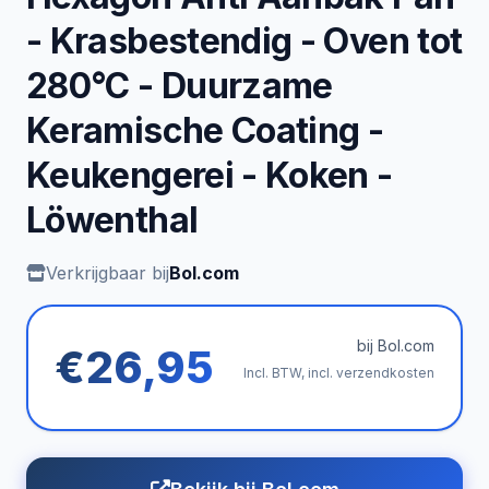
- Krasbestendig - Oven tot
280°C - Duurzame
Keramische Coating -
Keukengerei - Koken -
Löwenthal
Verkrijgbaar bij
Bol.com
bij Bol.com
€26,95
Incl. BTW, incl. verzendkosten