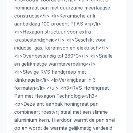
honingraat pan met duurzame meerlaagse
constructie</li> <li>Keramische anti
aanbaklaag 100 procent PFAS vrij</li>
<li>Hexagon structuur voor extra
krasbestendigheid</li> <li>Geschikt voor
inductie, gas, keramisch en elektrisch</li>
<li>Ovenbestendig tot 280°C</li> <li>Snelle
en gelijkmatige warmteverdeling</li>
<li>Stevige RVS handgreep met
klinknagels</li> <li>Verkrijgbaar in 3
formaten</li> </ul> <h3>RVS Honingraat
Pan met Hexagon Technologie</h3>
<p>Deze anti aanbak honingraat pan
combineert roestvrij staal met een slimme
aluminium kern. Hierdoor warmt de pan snel
op en wordt de warmte gelijkmatig verdeeld