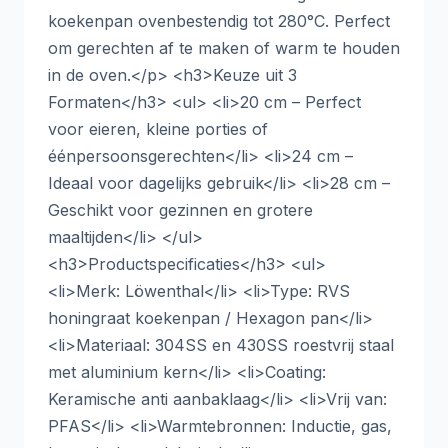
koekenpan ovenbestendig tot 280°C. Perfect
om gerechten af te maken of warm te houden
in de oven.</p> <h3>Keuze uit 3
Formaten</h3> <ul> <li>20 cm – Perfect
voor eieren, kleine porties of
éénpersoonsgerechten</li> <li>24 cm –
Ideaal voor dagelijks gebruik</li> <li>28 cm –
Geschikt voor gezinnen en grotere
maaltijden</li> </ul>
<h3>Productspecificaties</h3> <ul>
<li>Merk: Löwenthal</li> <li>Type: RVS
honingraat koekenpan / Hexagon pan</li>
<li>Materiaal: 304SS en 430SS roestvrij staal
met aluminium kern</li> <li>Coating:
Keramische anti aanbaklaag</li> <li>Vrij van:
PFAS</li> <li>Warmtebronnen: Inductie, gas,