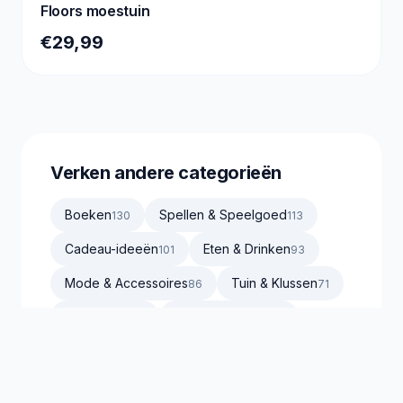
Floors moestuin
€29,99
Verken andere categorieën
Boeken
Spellen & Speelgoed
130
113
Cadeau-ideeën
Eten & Drinken
101
93
Mode & Accessoires
Tuin & Klussen
86
71
Verzorging
Sport & Outdoor
65
53