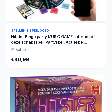
SPELLEN & SPEELGOED
Hitster Bingo party MUSIC GAME, interactief
gezelschapsspel, Partyspel, Actiespel,
PLAYGAME
Bol.com
€40,99