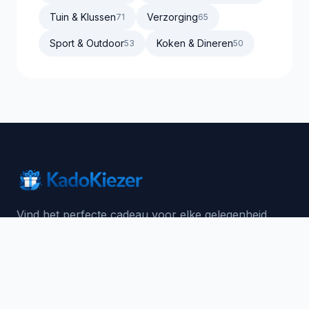
Tuin & Klussen
Verzorging
71
65
Sport & Outdoor
Koken & Dineren
53
50
Vind het perfecte cadeau voor elke gelegenheid.
Van verjaardagen tot feestdagen, wij helpen je het
ideale geschenk te kiezen.