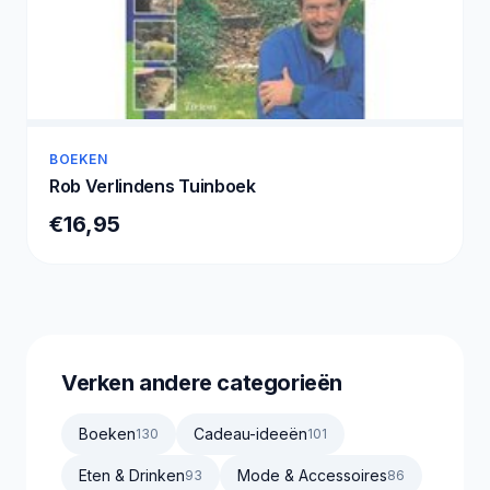
BOEKEN
Rob Verlindens Tuinboek
€16,95
Verken andere categorieën
Boeken
Cadeau-ideeën
130
101
Eten & Drinken
Mode & Accessoires
93
86