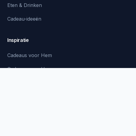
Eten & Drinken
Cadeau-ideeën
Inspiratie
Cadeaus voor Hem
Cadeaus voor Haar
Cadeaus voor Kinderen
Blog & Tips
Alle Cadeaus
Informatie