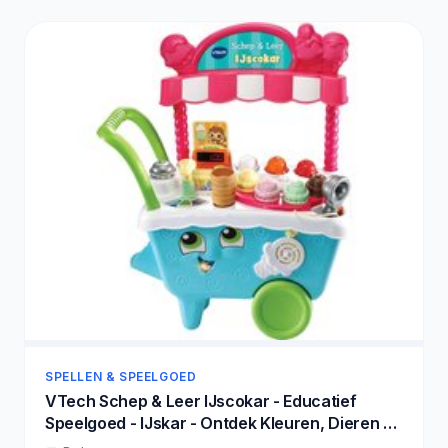
SPELLEN & SPEELGOED
VTech Schep & Leer IJscokar - Educatief
Speelgoed - IJskar - Ontdek Kleuren, Dieren en
Tellen - Cadeau - Kinderspeelgoed 2 Jaar tot 5