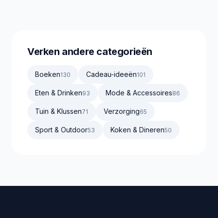
Verken andere categorieën
Boeken
Cadeau-ideeën
130
101
Eten & Drinken
Mode & Accessoires
93
86
Tuin & Klussen
Verzorging
71
65
Sport & Outdoor
Koken & Dineren
53
50