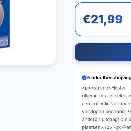
€21,99
Productbeschrijvin
<p><strong>Hitster -
ultieme muziekselecti
een collectie van meer
vervlogen decennia. G
anderen uitdaagt om de
plaatsen.</p> <p>Perf