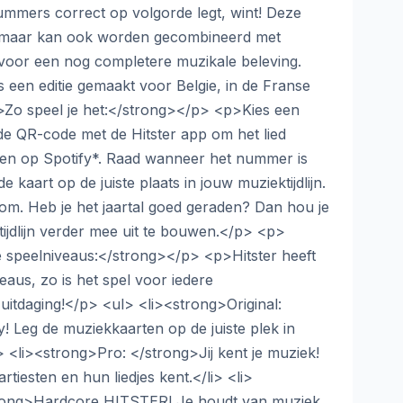
nummers correct op volgorde legt, wint! Deze
en, maar kan ook worden gecombineerd met
s voor een nog completere muzikale beleving.
is een editie gemaakt voor Belgie, in de Franse
>Zo speel je het:</strong></p> <p>Kies een
e QR-code met de Hitster app om het lied
len op Spotify*. Raad wanneer het nummer is
e kaart op de juiste plaats in jouw muziektijdlijn.
om. Heb je het jaartal goed geraden? Dan hou je
tijdlijn verder mee uit te bouwen.</p> <p>
 speelniveaus:</strong></p> <p>Hitster heeft
eaus, zo is het spel voor iedere
uitdaging!</p> <ul> <li><strong>Original:
! Leg de muziekkaarten op de juiste plek in
li> <li><strong>Pro: </strong>Jij kent je muziek!
rtiesten en hun liedjes kent.</li> <li>
trong>Hardcore HITSTER! Je houdt van muziek