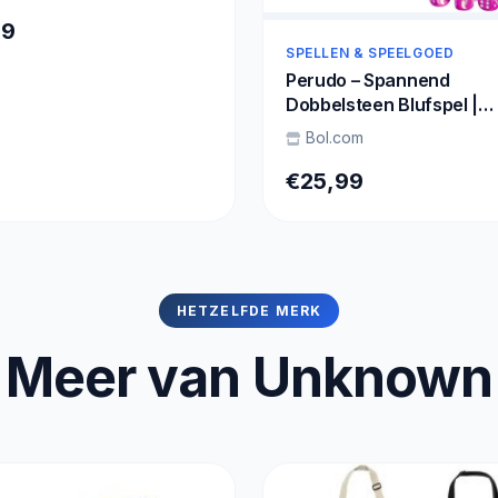
99
SPELLEN & SPEELGOED
Perudo – Spannend
Dobbelsteen Blufspel |
Gezelschapsspel voor 2
Bol.com
Spelers | Vanaf 8 Jaar | L
Dice Variant
€25,99
HETZELFDE MERK
Meer van Unknown