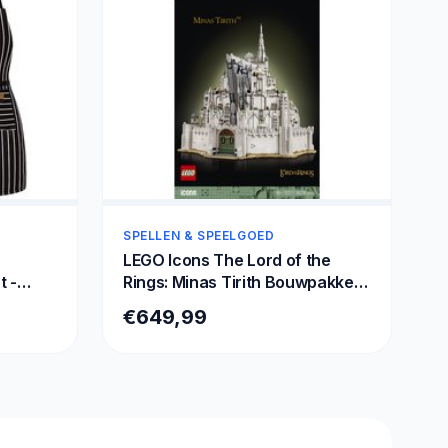
SPELLEN & SPEELGOED
LEGO Icons The Lord of the
t -
Rings: Minas Tirith Bouwpakket
kken
voor Volwassenen - 11377
€649,99
sschort
 2
 -
 en
rt en