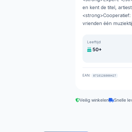
en kent de titel, arties
<strong>Cooperatief:
vrienden één muziektijd
Leeftijd
50+
EAN:
8710126000427
Veilig winkelen
Snelle le