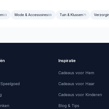
Grijs
en
Mode & Accessoires
Tuin & Klussen
Verzorgi
93
86
71
eën
Inspiratie
Cadeaus voor Hem
 Speelgoed
Cadeaus voor Haar
g
Cadeaus voor Kinderen
inken
Blog & Tips