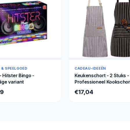
 & SPEELGOED
CADEAU-IDEEËN
 Hitster Bingo -
Keukenschort - 2 Stuks -
lige variant
Professioneel Kookschor
Horeca Sloof - Pottenba
99
€17,04
Schort - BBQ Schort -
Verfschort - Timmerman
- voor Dames en Heren -
Praktische Grote Zakken
Apron - voor BBQ, Koken
Ambachtelijk Werk - Zwa