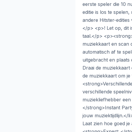
eerste speler die 10 
editie is los te spel
andere Hitster-editie
</p> <p>! Let op, dit 
taal.</p> <p><strong
muziekkaart en scan d
automatisch af te spe
uitgebracht en plaats d
Draai de muziekkaart 
de muziekkaart om je 
<strong>Verschillende
verschillende speelniv
muziekliefhebber een 
</strong>Instant Party
jouw muziektijdlijn.</
Laat zien hoe goed je a
<strong>Expert: </s