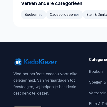
Verken andere categorieën
Boeken
Cadeau-ideeën
Eten & Drink
130
101
Categori
Boeken
Vind het perfecte cadeau voor elke
gelegenheid. Van verjaardagen tot
Spellen &
feestdagen, wij helpen je het ideale
Verzorgin
geschenk te kiezen.
Eten & Dr