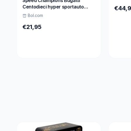
Speed Champions Bugatti
Centodieci hyper sportauto
€44,
77240
Bol.com
€21,95