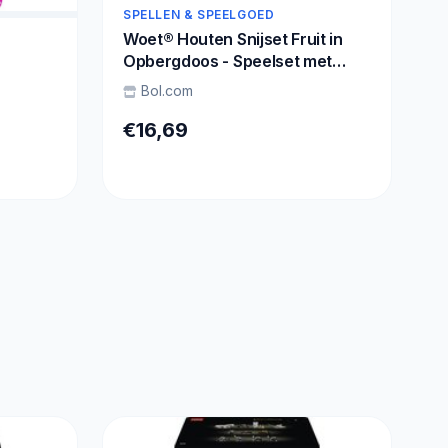
SPELLEN & SPEELGOED
Woet® Houten Snijset Fruit in
Opbergdoos - Speelset met
Snijplank, Appel, Banaan,
Bol.com
Citroen, Aardbei - Educatief
-6
Speelgoedeten - Rollenspel
€16,69
iar’s
Keukenspeelgoed - Vanaf 2
Jaar