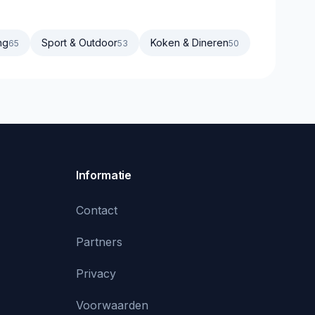
ng
Sport & Outdoor
Koken & Dineren
65
53
50
Informatie
Contact
Partners
Privacy
Voorwaarden