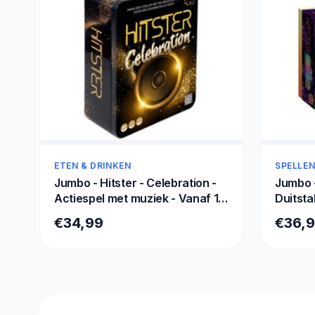
ETEN & DRINKEN
SPELLEN
Jumbo - Hitster - Celebration -
Jumbo -
Actiespel met muziek - Vanaf 16
Duitsta
jaar - Muziekspel - Luxe editie
€34,99
€36,