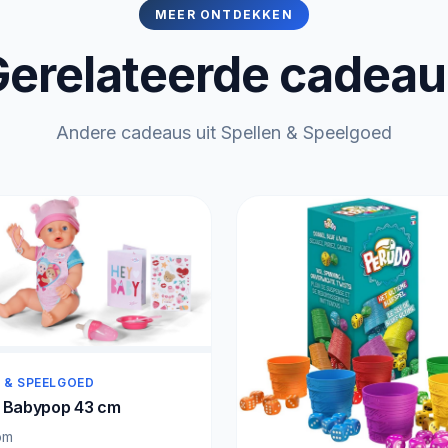
MEER ONTDEKKEN
erelateerde cadea
Andere cadeaus uit Spellen & Speelgoed
 & SPEELGOED
 Babypop 43 cm
om