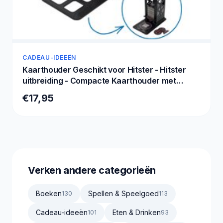
CADEAU-IDEEËN
Kaarthouder Geschikt voor Hitster - Hitster
uitbreiding - Compacte Kaarthouder met
Geïntegreerde Telefoonstandaard - Geschikt
€17,95
Voor Hitster - Guilty Pleasures - Hitster - 100%
NL - Hitster - Summer Party! en Meer!
Verken andere categorieën
Boeken
Spellen & Speelgoed
130
113
Cadeau-ideeën
Eten & Drinken
101
93