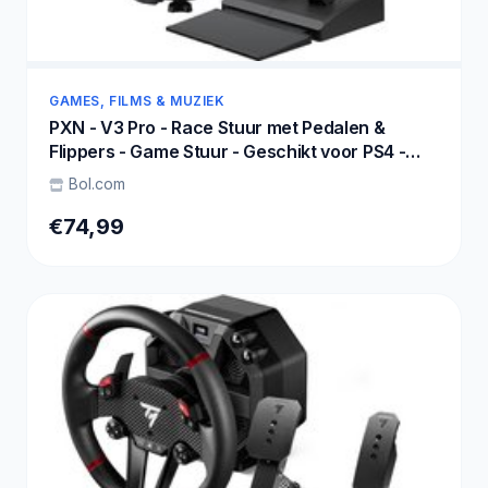
GAMES, FILMS & MUZIEK
PXN - V3 Pro - Race Stuur met Pedalen &
Flippers - Game Stuur - Geschikt voor PS4 -
Xbox One - PC - Xbox Series X|S - PS3 -
Bol.com
Nintendo Switch - Zwart
€74,99