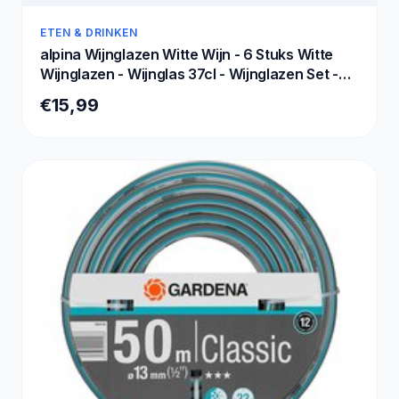
ETEN & DRINKEN
alpina Wijnglazen Witte Wijn - 6 Stuks Witte
Wijnglazen - Wijnglas 37cl - Wijnglazen Set -
Glazenset voor Diner - Wijn Glazen - Helder
€15,99
Glas