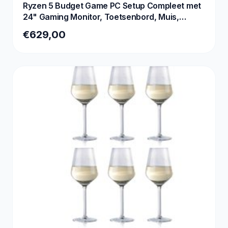
Ryzen 5 Budget Game PC Setup Compleet met
24" Gaming Monitor, Toetsenbord, Muis,
Headset en Muismat|500GB SSD|16GB
€629,00
RAM|WiFi|GC2