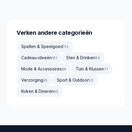
Verken andere categorieën
Spellen & Speelgoed
113
Cadeau-ideeën
Eten & Drinken
101
93
Mode & Accessoires
Tuin & Klussen
86
71
Verzorging
Sport & Outdoor
65
53
Koken & Dineren
50