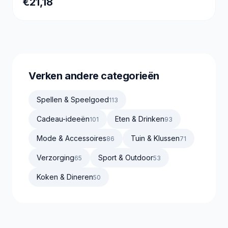
€21,18
Verken andere categorieën
Spellen & Speelgoed
113
Cadeau-ideeën
Eten & Drinken
101
93
Mode & Accessoires
Tuin & Klussen
86
71
Verzorging
Sport & Outdoor
65
53
Koken & Dineren
50