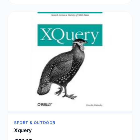
Wenskaarten\Naamkaartjes - Flash cards met
Ring - Kleine Verjaardagskaart
SPORT & OUTDOOR
Xquery