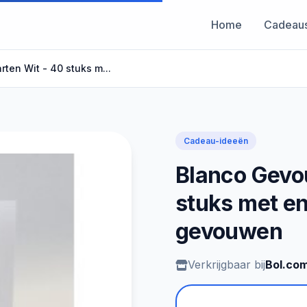
Home
Cadeau
en Wit - 40 stuks m...
Cadeau-ideeën
Blanco Gevo
stuks met en
gevouwen
Verkrijgbaar bij
Bol.co