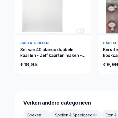
CADEAU-IDEEËN
CADEAU
Set van 40 blanco dubbele
Kerstfe
kaarten - Zelf kaarten maken -
kookca
Voordeelset - 40 stuks
€18,95
€9,9
Verken andere categorieën
Boeken
Spellen & Speelgoed
Eten &
130
113