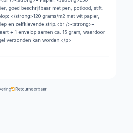
<br /><strong>• Papier: </strong>250
r, goed beschrijfbaar met pen, potlood, stift.
lop: </strong>120 grams/m2 mat wit papier,
lep en zelfklevende strip.<br /><strong>•
kaart + 1 envelop samen ca. 15 gram, waardoor
egel verzonden kan worden.</p>
vering
Retourneerbaar