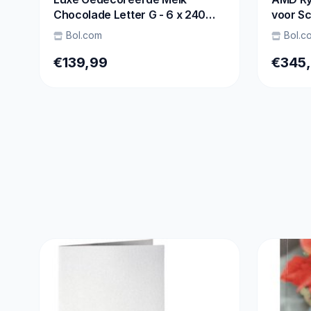
Chocolade Letter G - 6 x 240
voor Sc
Gram
Game /
Bol.com
Bol.c
250GB S
Win11 
€139,99
€345