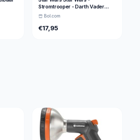
Stromtrooper - Darth Vader
Sokken meerkleurig one size
Bol.com
€17,95