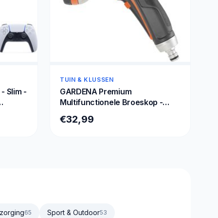
TUIN & KLUSSEN
- Slim -
GARDENA Premium
Multifunctionele Broeskop -
Exclusief Verlengsteel
€32,99
zorging
Sport & Outdoor
65
53