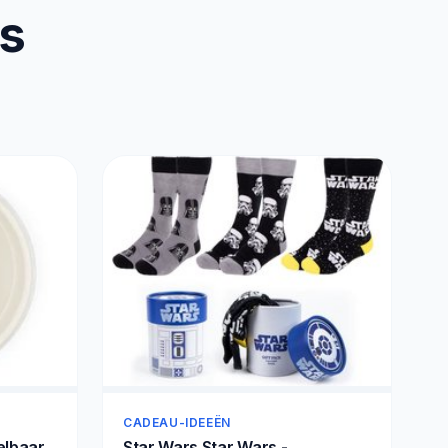
us
CADEAU-IDEEËN
elbaar
Star Wars Star Wars -