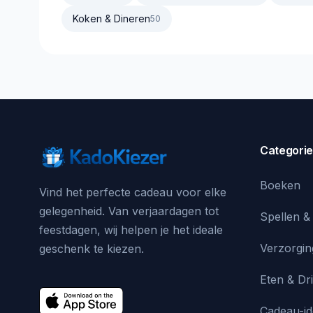
Koken & Dineren
50
Categori
Boeken
Vind het perfecte cadeau voor elke
gelegenheid. Van verjaardagen tot
Spellen &
feestdagen, wij helpen je het ideale
Verzorgin
geschenk te kiezen.
Eten & Dr
Cadeau-i