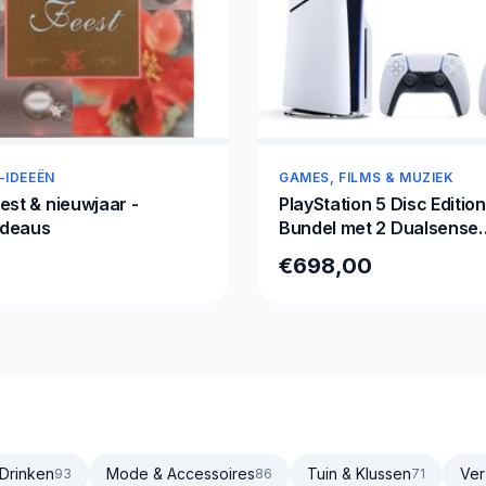
-IDEEËN
GAMES, FILMS & MUZIEK
est & nieuwjaar -
PlayStation 5 Disc Edition 
deaus
Bundel met 2 Dualsense
Draadloze Controllers
9
€698,00
 Drinken
Mode & Accessoires
Tuin & Klussen
Ver
93
86
71