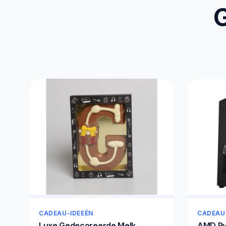
G
CADEAU-IDEEËN
CADEAU
Luxe Gedecoreerde Melk
AMD Ry