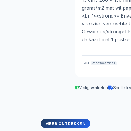
13 cm / 260 x 130 mm
grams/m2 mat wit papie
<br /><strong>• Enve
voorzien van rechte k
Gewicht: </strong>1 
de kaart met 1 postz
EAN:
6150700155181
Veilig winkelen
Snelle le
MEER ONTDEKKEN