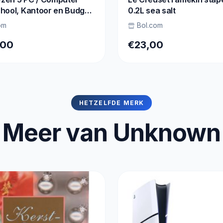
hool, Kantoor en Budget
0.2L sea salt
 Gaming - 8GB RAM -
om
Bol.com
SD - RX Vega 11 - WIFI -
PRO
,00
€23,00
HETZELFDE MERK
Meer van Unknown