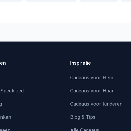
eën
Inspiratie
Cadeaus voor Hem
 Speelgoed
Cadeaus voor Haar
g
Cadeaus voor Kinderen
inken
Blog & Tips
deeën
Alle Cadeaus