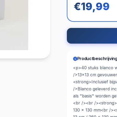
€19,99
Productbeschrijvin
<p>40 stuks blanco w
/>13x13 cm gevouwe
<strong>Inclusief bi
/>Blanco geleverd incl
als "basis" worden ge
<br /><br /><strong>
130 x 130 mm<br /><