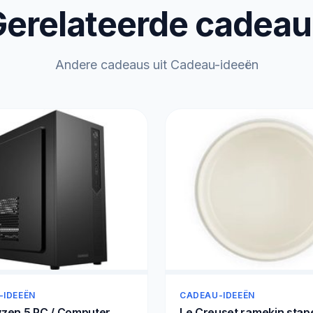
erelateerde cadea
Andere cadeaus uit Cadeau-ideeën
-IDEEËN
CADEAU-IDEEËN
zen 5 PC / Computer
Le Creuset ramekin stap