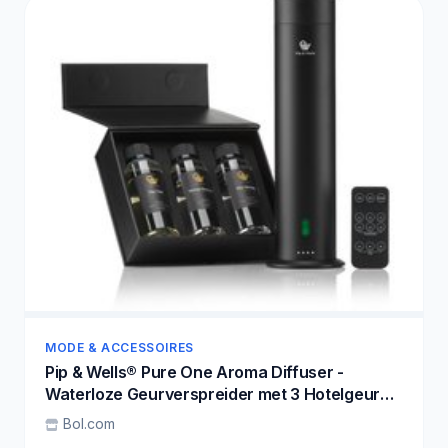
MODE & ACCESSOIRES
Pip & Wells® Pure One Aroma Diffuser -
Waterloze Geurverspreider met 3 Hotelgeuren
– Etherische Olie - 120ml per Geur – Mat Zwart
Bol.com
- Inclusief Afstandsbediening & Oplader