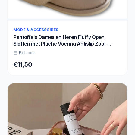
MODE & ACCESSOIRES
Pantoffels Dames en Heren Fluffy Open
Sloffen met Pluche Voering Antislip Zool -
Beige - Maat 40/41 valt klein
Bol.com
€11,50