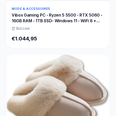
MODE & ACCESSOIRES
Vibox Gaming PC - Ryzen 5 5500 - RTX 5060 -
16GB RAM - 1TB SSD- Windows 11 - WiFi 6 +
Bluetooth 5.4
Bol.com
€1.044,95