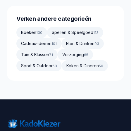
Verken andere categorieën
Boeken
Spellen & Speelgoed
130
113
Cadeau-ideeën
Eten & Drinken
101
93
Tuin & Klussen
Verzorging
71
65
Sport & Outdoor
Koken & Dineren
53
50