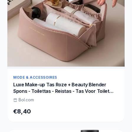
MODE & ACCESSOIRES
Luxe Make-up Tas Roze + Beauty Blender
Spons - Toilettas - Reistas - Tas Voor Toilet
Artikelen - Beauty case - Cosmetica tas -
Bol.com
Handige Make-up Tas - Make-up Organizer -
Skincare Organizer - Reis Toilettas -
€8,40
Multifunctionele Make-up Tasje - Case Tool