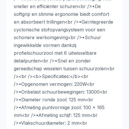
sneller en efficiënter schuren<br />•De
softgrip en slimme ergonomie biedt comfort
en absorbeert trillingen<br />•Geïntegreerde
cyclonische stofopvangsysteem voor een
schonere werkomgeving<br />•Schuur
ingewikkelde vormen dankzij
profielschuurzool met 6 uitwisselbare
detailpunten<br />•Snel en zonder
gereedschap wisselen tussen schuurzolen<br
/><br /><b>Specificaties:</b><br
/>•Opgenomen vermogen: 220W<br
/>•Onbelast schuurbewegingen: 13000<br
/>•Diameter ronde zool: 125 mm<br
/>•Afmeting puntvormige zool: 100 x 165
mm<br />•Afmeting schijf: 125 mm<br
/>•Vlakschuurdiameter: 2 mm<br