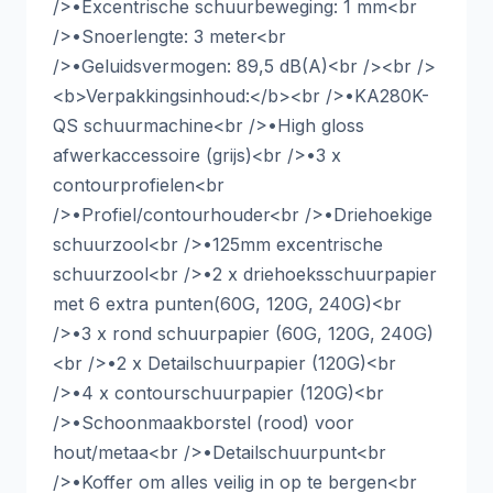
/>•Excentrische schuurbeweging: 1 mm<br
/>•Snoerlengte: 3 meter<br
/>•Geluidsvermogen: 89,5 dB(A)<br /><br />
<b>Verpakkingsinhoud:</b><br />•KA280K-
QS schuurmachine<br />•High gloss
afwerkaccessoire (grijs)<br />•3 x
contourprofielen<br
/>•Profiel/contourhouder<br />•Driehoekige
schuurzool<br />•125mm excentrische
schuurzool<br />•2 x driehoeksschuurpapier
met 6 extra punten(60G, 120G, 240G)<br
/>•3 x rond schuurpapier (60G, 120G, 240G)
<br />•2 x Detailschuurpapier (120G)<br
/>•4 x contourschuurpapier (120G)<br
/>•Schoonmaakborstel (rood) voor
hout/metaa<br />•Detailschuurpunt<br
/>•Koffer om alles veilig in op te bergen<br