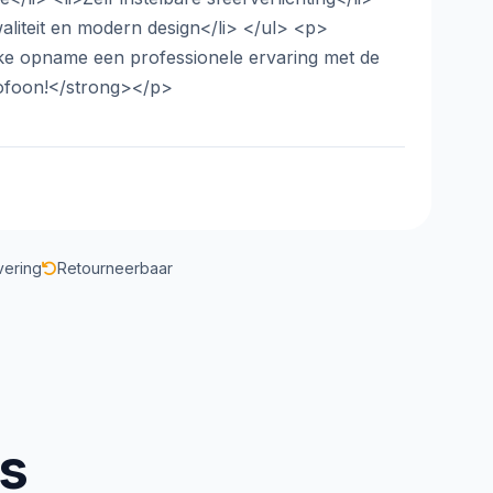
liteit en modern design</li> </ul> <p>
e opname een professionele ervaring met de
ofoon!</strong></p>
vering
Retourneerbaar
us