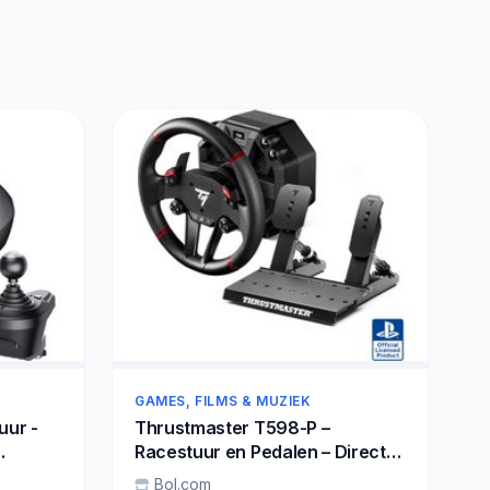
GAMES, FILMS & MUZIEK
uur -
Thrustmaster T598-P –
Racestuur en Pedalen – Direct
Axial Drive 10 Nm Force
Bol.com