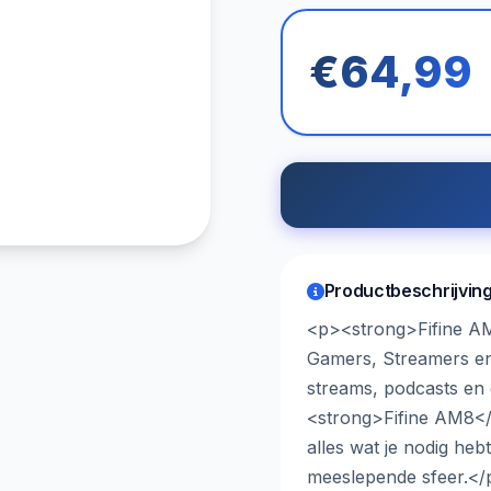
€64,99
Productbeschrijvin
<p><strong>Fifine A
Gamers, Streamers en
streams, podcasts en
<strong>Fifine AM8</
alles wat je nodig he
meeslepende sfeer.</p