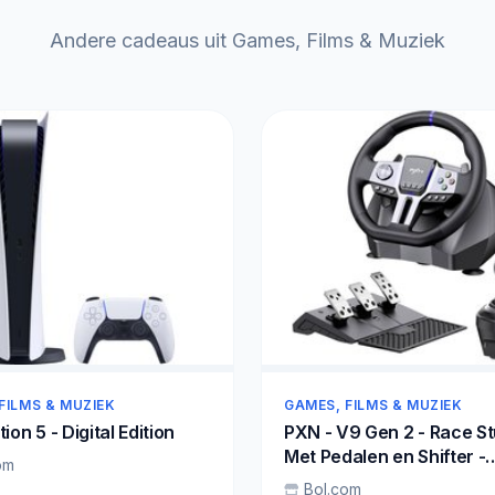
Andere cadeaus uit Games, Films & Muziek
FILMS & MUZIEK
GAMES, FILMS & MUZIEK
ion 5 - Digital Edition
PXN - V9 Gen 2 - Race St
Met Pedalen en Shifter -
om
270/900°- Game Stuur -
Bol.com