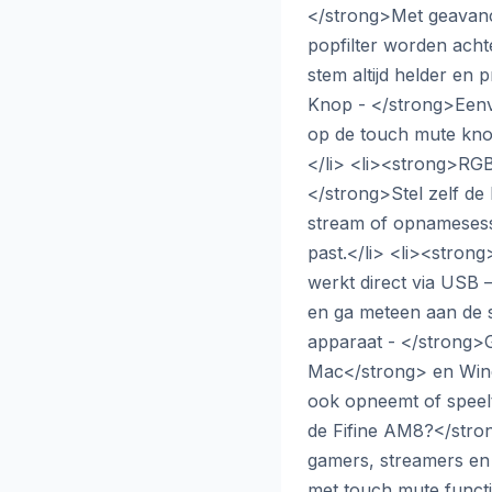
</strong>Met geavanc
popfilter worden ach
stem altijd helder en
Knop - </strong>Eenv
op de touch mute knop 
</li> <li><strong>RGB
</strong>Stel zelf de 
stream of opnamesessie
past.</li> <li><stron
werkt direct via USB 
en ga meteen aan de s
apparaat - </strong>
Mac</strong> en Window
ook opneemt of speel
de Fifine AM8?</stron
gamers, streamers en 
met touch mute functie