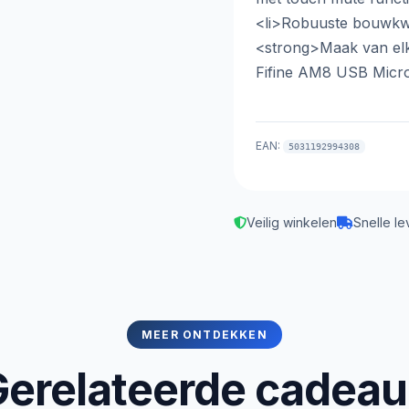
<li>Robuuste bouwkwa
<strong>Maak van elk
Fifine AM8 USB Micr
EAN:
5031192994308
Veilig winkelen
Snelle le
MEER ONTDEKKEN
erelateerde cadea