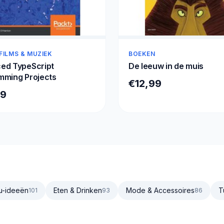
FILMS & MUZIEK
BOEKEN
ed TypeScript
De leeuw in de muis
mming Projects
€12,99
99
u-ideeën
Eten & Drinken
Mode & Accessoires
T
101
93
86