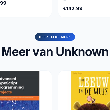
Geschikt voor PS4 - Xbox
,99
PC - Xbox Series X|S - PS
€142,99
App
HETZELFDE MERK
Meer van Unknown