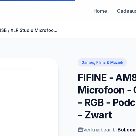
Home
Cadeau
USB / XLR Studio Microfoo...
Games, Films & Muziek
FIFINE - AM8
Microfoon -
- RGB - Podc
- Zwart
Verkrijgbaar bij
Bol.co