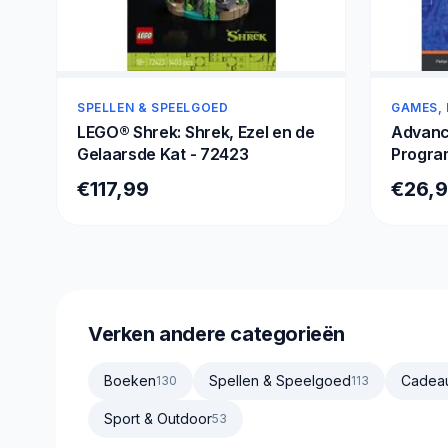
SPELLEN & SPEELGOED
GAMES, 
LEGO® Shrek: Shrek, Ezel en de
Advanc
Gelaarsde Kat - 72423
Progra
€117,99
€26,
Verken andere categorieën
Boeken
Spellen & Speelgoed
Cadea
130
113
Sport & Outdoor
53