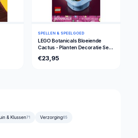
SPELLEN & SPEELGOED
LEGO Botanicals Bloeiende
Cactus - Planten Decoratie Set -
11509
€23,95
uin & Klussen
Verzorging
71
65