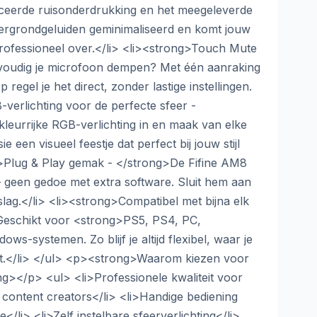
eerde ruisonderdrukking en het meegeleverde
tergrondgeluiden geminimaliseerd en komt jouw
 professioneel over.</li> <li><strong>Touch Mute
oudig je microfoon dempen? Met één aanraking
regel je het direct, zonder lastige instellingen.
-verlichting voor de perfecte sfeer -
kleurrijke RGB-verlichting in en maak van elke
 een visueel feestje dat perfect bij jouw stijl
g>Plug & Play gemak - </strong>De Fifine AM8
– geen gedoe met extra software. Sluit hem aan
lag.</li> <li><strong>Compatibel met bijna elk
Geschikt voor <strong>PS5, PS4, PC,
s-systemen. Zo blijf je altijd flexibel, waar je
t.</li> </ul> <p><strong>Waarom kiezen voor
g></p> <ul> <li>Professionele kwaliteit voor
content creators</li> <li>Handige bediening
</li> <li>Zelf instelbare sfeerverlichting</li>