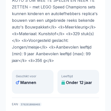
AUTO'S OM MEE TE SPELEN EN NEER TE
ZETTEN – met LEGO Speed Champions sets
kunnen kinderen en autoliefhebbers replica's
bouwen van een uitgebreide reeks bekende
auto's Bouwpakket</li> <li>Meerkleurig</li>
<li>Materiaal: Kunststof</li> <li>329 stuk(s)
</li> <li>Voorgesteld geslacht:
Jongen/meisje</li> <li>Aanbevolen leeftijd
(min): 9 jaar Aanbevolen leeftijd (max): 99
jaar</li> <li>356 g</li>
Geschikt voor
Leeftijd
Mannen
Onder 12 jaar
EAN:
5702018068403