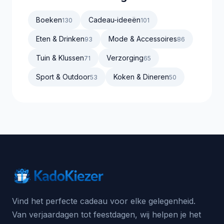
Boeken
Cadeau-ideeën
130
101
Eten & Drinken
Mode & Accessoires
93
86
Tuin & Klussen
Verzorging
71
65
Sport & Outdoor
Koken & Dineren
53
50
Vind het perfecte cadeau voor elke gelegenheid.
Van verjaardagen tot feestdagen, wij helpen je het