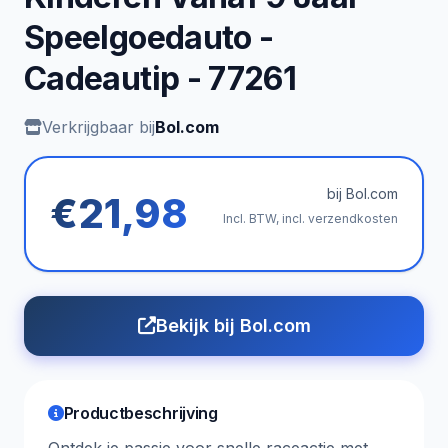
Speelgoedauto -
Cadeautip - 77261
Verkrijgbaar bij
Bol.com
bij Bol.com
€21,98
Incl. BTW, incl. verzendkosten
Bekijk bij Bol.com
Productbeschrijving
Ontdek je passie voor snelle raceactie met