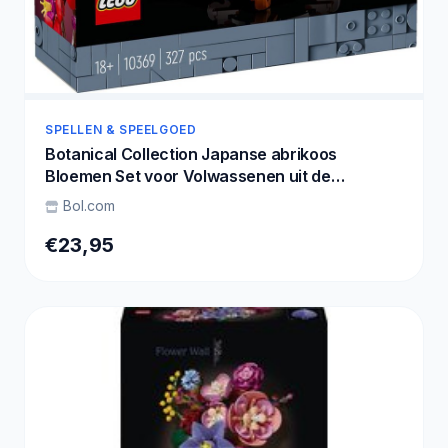
SPELLEN & SPEELGOED
Botanical Collection Japanse abrikoos
Bloemen Set voor Volwassenen uit de
Botanical Collection 10369
Bol.com
€23,95