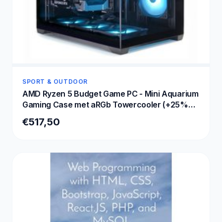
SPORT & OUTDOOR
AMD Ryzen 5 Budget Game PC - Mini Aquarium
Gaming Case met aRGb Towercooler (+25%
CPU Performance) - RX Vega 8 - 16GB RAM -
€517,50
500GB SSD - WiFi 6 - Bluetooth: 5.4 - Windows
11 - Aura GC10M