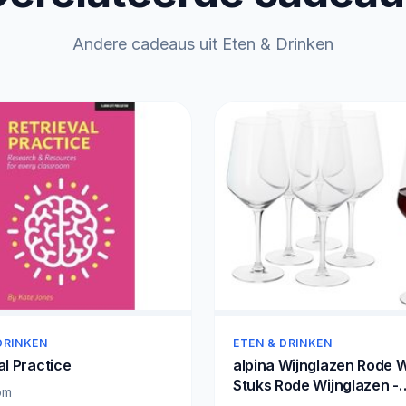
Andere cadeaus uit Eten & Drinken
DRINKEN
ETEN & DRINKEN
al Practice
alpina Wijnglazen Rode W
Stuks Rode Wijnglazen -
om
Wijnglas 53cl - Wijnglaze