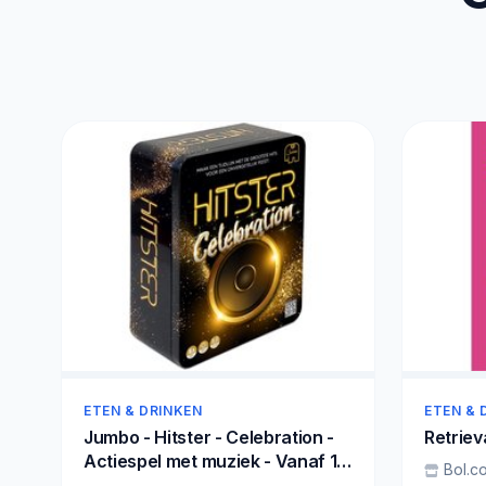
ETEN & DRINKEN
ETEN & 
Jumbo - Hitster - Celebration -
Retriev
Actiespel met muziek - Vanaf 16
Bol.c
jaar - Muziekspel - Luxe editie