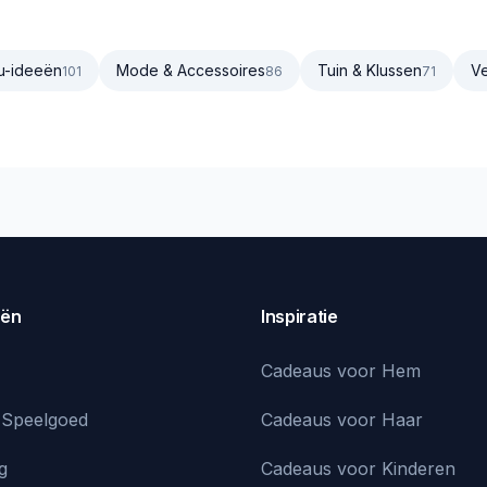
u-ideeën
Mode & Accessoires
Tuin & Klussen
Ve
101
86
71
eën
Inspiratie
Cadeaus voor Hem
 Speelgoed
Cadeaus voor Haar
g
Cadeaus voor Kinderen