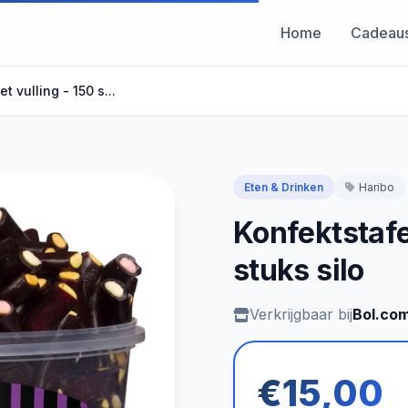
Home
Cadeau
 vulling - 150 s...
Eten & Drinken
Haribo
Konfektstafe
stuks silo
Verkrijgbaar bij
Bol.co
€15,00