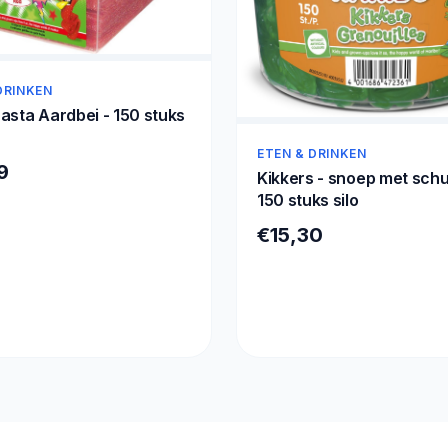
DRINKEN
asta Aardbei - 150 stuks
ETEN & DRINKEN
9
Kikkers - snoep met schu
150 stuks silo
€15,30