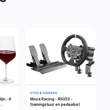
ETEN & DRINKEN
ijn - 6
Moza Racing - RS053 -
Gamingstuur en pedaalset
n Set -