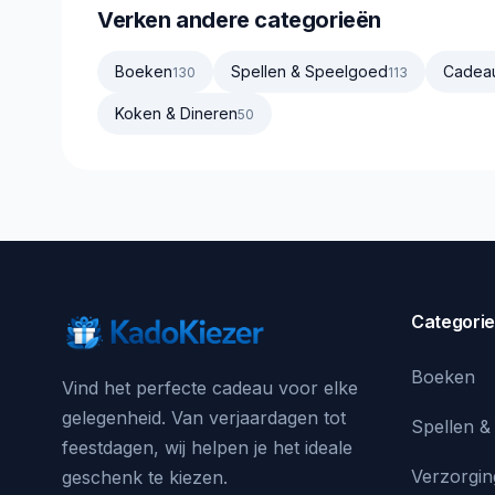
Verken andere categorieën
Boeken
Spellen & Speelgoed
Cadea
130
113
Koken & Dineren
50
Categori
Boeken
Vind het perfecte cadeau voor elke
gelegenheid. Van verjaardagen tot
Spellen &
feestdagen, wij helpen je het ideale
Verzorgin
geschenk te kiezen.