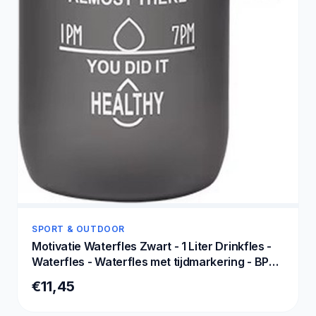
SPORT & OUTDOOR
Motivatie Waterfles Zwart - 1 Liter Drinkfles -
Waterfles - Waterfles met tijdmarkering - BPA
Vrij - Volwassenen - Drinkfles Kinderen
€11,45