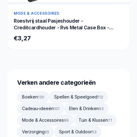
MODE & ACCESSOIRES
Roestvrij staal Pasjeshouder -
Creditcardhouder - Rvs Metal Case Box -
Portemonnee - RFID bescherming - Zwart
€3,27
Verken andere categorieën
Boeken
Spellen & Speelgoed
130
113
Cadeau-ideeën
Eten & Drinken
101
93
Mode & Accessoires
Tuin & Klussen
86
71
Verzorging
Sport & Outdoor
65
53