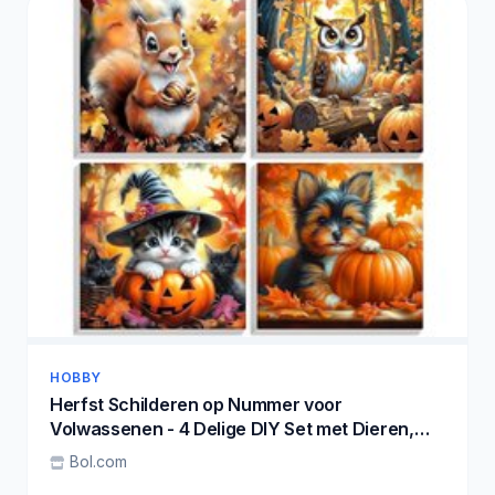
HOBBY
Herfst Schilderen op Nummer voor
Volwassenen - 4 Delige DIY Set met Dieren,
Lijsten en Acrylverf voor Creatieve Hobby's
Bol.com