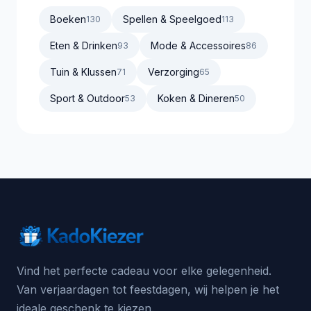
Boeken
Spellen & Speelgoed
130
113
Eten & Drinken
Mode & Accessoires
93
86
Tuin & Klussen
Verzorging
71
65
Sport & Outdoor
Koken & Dineren
53
50
Vind het perfecte cadeau voor elke gelegenheid.
Van verjaardagen tot feestdagen, wij helpen je het
ideale geschenk te kiezen.