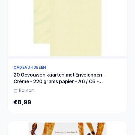
CADEAU-IDEEËN
20 Gevouwen kaarten met Enveloppen -
Créme - 220 grams papier - A6 / C6 -
148x105mm / 162x114mm
Bol.com
€8,99