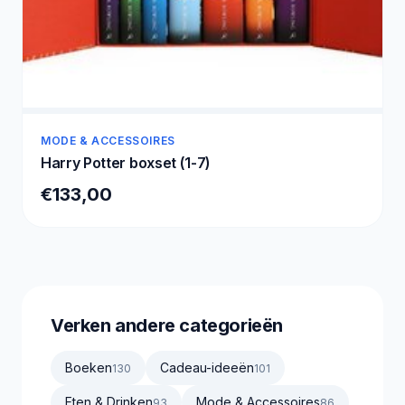
MODE & ACCESSOIRES
Harry Potter boxset (1-7)
€133,00
Verken andere categorieën
Boeken
Cadeau-ideeën
130
101
Eten & Drinken
Mode & Accessoires
93
86