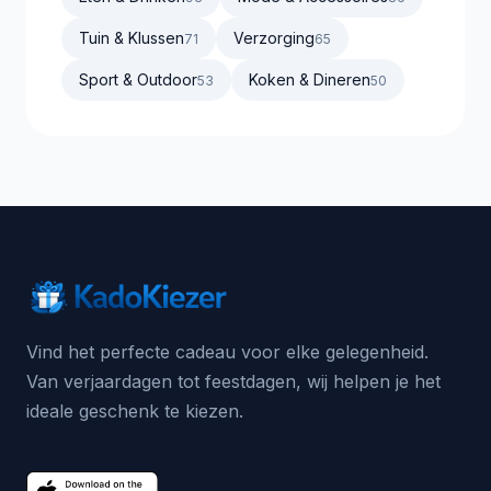
Tuin & Klussen
Verzorging
71
65
Sport & Outdoor
Koken & Dineren
53
50
Vind het perfecte cadeau voor elke gelegenheid.
Van verjaardagen tot feestdagen, wij helpen je het
ideale geschenk te kiezen.