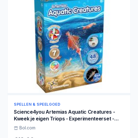
SPELLEN & SPEELGOED
Science4you Artemias Aquatic Creatures -
Kweek je eigen Triops - Experimenteerset -
Educatief Speelgoed 6+ Jaar
Bol.com