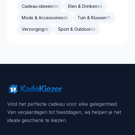
Cadeau-ideeën
Eten & Drinken
101
93
Mode & Accessoires
Tuin & Klussen
86
71
Verzorging
Sport & Outdoor
65
53
Vind het perfecte cadeau voor elke gelegenheid.
Van verjaardagen tot feestdagen, wij helpen je het
ideale geschenk te kiezen.