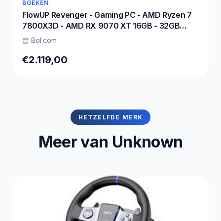
BOEKEN
FlowUP Revenger - Gaming PC - AMD Ryzen 7
7800X3D - AMD RX 9070 XT 16GB - 32GB
DDR5 RAM - 1TB - Waterkoeling
Bol.com
€2.119,00
HETZELFDE MERK
Meer van Unknown