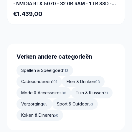
- NVIDIA RTX 5070 - 32 GB RAM - 1 TB SSD -
WiFi
€1.439,00
Verken andere categorieën
Spellen & Speelgoed
113
Cadeau-ideeën
Eten & Drinken
101
93
Mode & Accessoires
Tuin & Klussen
86
71
Verzorging
Sport & Outdoor
65
53
Koken & Dineren
50