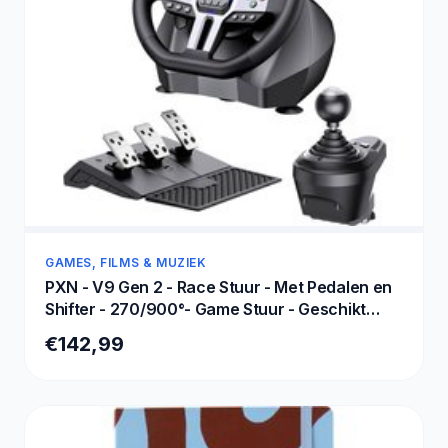
GAMES, FILMS & MUZIEK
PXN - V9 Gen 2 - Race Stuur - Met Pedalen en
Shifter - 270/900°- Game Stuur - Geschikt
voor PS4 - Xbox One - PC - Xbox Series X|S -
€142,99
PS3 - Met App