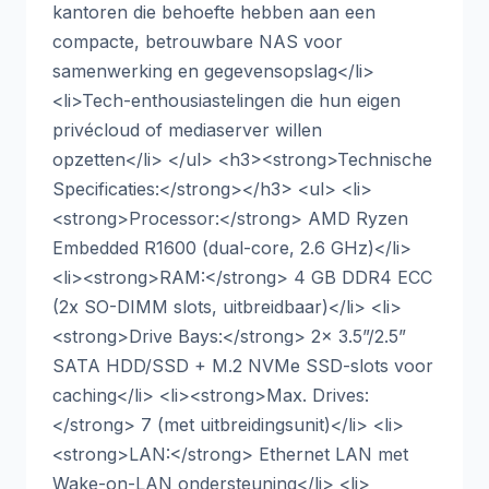
kantoren die behoefte hebben aan een
compacte, betrouwbare NAS voor
samenwerking en gegevensopslag</li>
<li>Tech-enthousiastelingen die hun eigen
privécloud of mediaserver willen
opzetten</li> </ul> <h3><strong>Technische
Specificaties:</strong></h3> <ul> <li>
<strong>Processor:</strong> AMD Ryzen
Embedded R1600 (dual-core, 2.6 GHz)</li>
<li><strong>RAM:</strong> 4 GB DDR4 ECC
(2x SO-DIMM slots, uitbreidbaar)</li> <li>
<strong>Drive Bays:</strong> 2x 3.5”/2.5”
SATA HDD/SSD + M.2 NVMe SSD-slots voor
caching</li> <li><strong>Max. Drives:
</strong> 7 (met uitbreidingsunit)</li> <li>
<strong>LAN:</strong> Ethernet LAN met
Wake-on-LAN ondersteuning</li> <li>