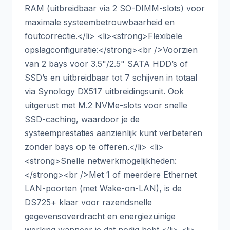
RAM (uitbreidbaar via 2 SO-DIMM-slots) voor
maximale systeembetrouwbaarheid en
foutcorrectie.</li> <li><strong>Flexibele
opslagconfiguratie:</strong><br />Voorzien
van 2 bays voor 3.5"/2.5" SATA HDD’s of
SSD’s en uitbreidbaar tot 7 schijven in totaal
via Synology DX517 uitbreidingsunit. Ook
uitgerust met M.2 NVMe-slots voor snelle
SSD-caching, waardoor je de
systeemprestaties aanzienlijk kunt verbeteren
zonder bays op te offeren.</li> <li>
<strong>Snelle netwerkmogelijkheden:
</strong><br />Met 1 of meerdere Ethernet
LAN-poorten (met Wake-on-LAN), is de
DS725+ klaar voor razendsnelle
gegevensoverdracht en energiezuinige
werking wanneer je dat nodig hebt.</li> <li>