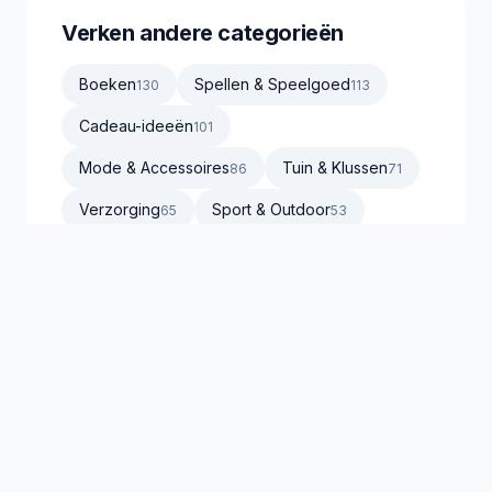
Verken andere categorieën
Boeken
Spellen & Speelgoed
130
113
Cadeau-ideeën
101
Mode & Accessoires
Tuin & Klussen
86
71
Verzorging
Sport & Outdoor
65
53
Koken & Dineren
50