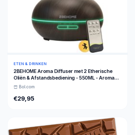
ETEN & DRINKEN
2BEHOME Aroma Diffuser met 2 Etherische
Oliën & Afstandsbediening - 550ML - Aroma
Diffuser Luchtbevochtiger - Etherische olie
Bol.com
diffuser - Essentiele olie Aromadiffusers -
Geurverspreider voor Aromatherapie -
€29,95
Donkere Houtlook