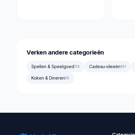
Verken andere categorieën
Spellen & Speelgoed
Cadeau-ideeën
113
101
Koken & Dineren
50
Categori