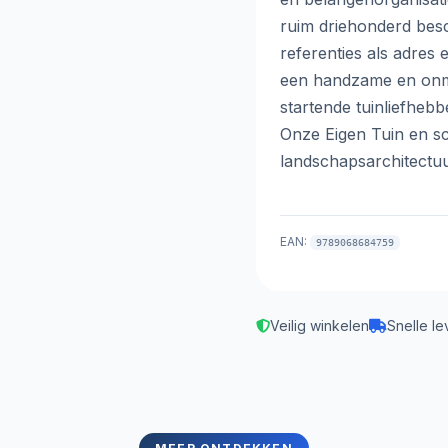
ruim driehonderd bes
referenties als adres
een handzame en onmi
startende tuinliefhebb
Onze Eigen Tuin en s
landschapsarchitectu
EAN:
9789068684759
Veilig winkelen
Snelle le