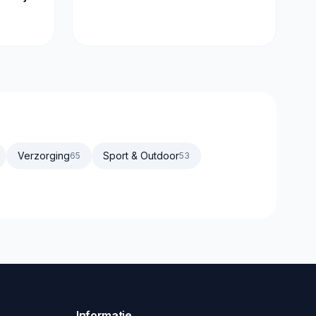
ndige
Verzorging
Sport & Outdoor
65
53
Informatie