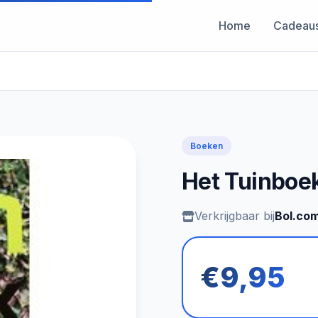
Home
Cadeau
Boeken
Het Tuinboe
Verkrijgbaar bij
Bol.co
€9,95