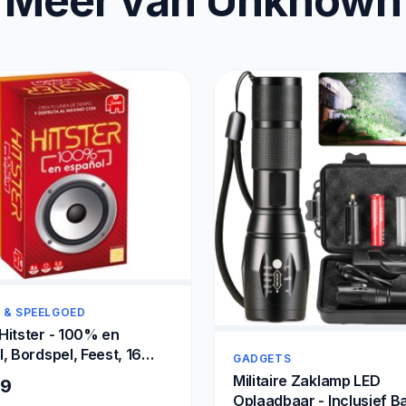
Meer van Unknown
 & SPEELGOED
Hitster - 100% en
, Bordspel, Feest, 16
GADGETS
0 min, 30 min
Militaire Zaklamp LED
59
Oplaadbaar - Inclusief Ba