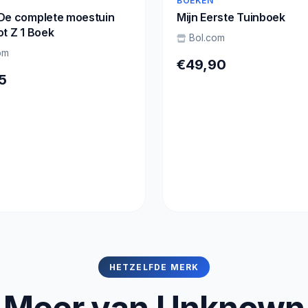
BOEKEN
 De complete moestuin
Mijn Eerste Tuinboek
ot Z 1 Boek
Bol.com
om
€49,90
5
HETZELFDE MERK