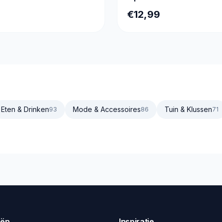
en Oplader – Waterbeste
€12,99
Zaklantaarn
Eten & Drinken
Mode & Accessoires
Tuin & Klussen
93
86
71
eën
Inspiratie