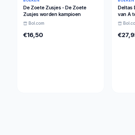
BOEKEN
BOEKEN
De Zoete Zusjes - De Zoete
Deltas
Zusjes worden kampioen
van A t
Bol.com
Bol.c
€16,50
€27,9