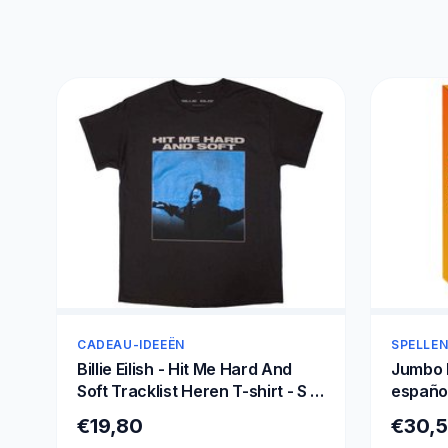
CADEAU-IDEEËN
SPELLEN
Billie Eilish - Hit Me Hard And
Jumbo 
Soft Tracklist Heren T-shirt - S -
español
Zwart
jaar, 3
€19,80
€30,