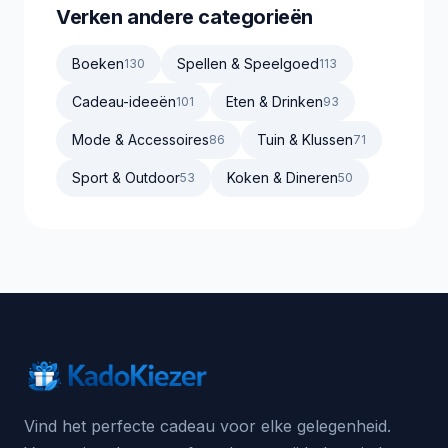
Verken andere categorieën
Boeken
Spellen & Speelgoed
130
113
Cadeau-ideeën
Eten & Drinken
101
93
Mode & Accessoires
Tuin & Klussen
86
71
Sport & Outdoor
Koken & Dineren
53
50
Vind het perfecte cadeau voor elke gelegenheid.