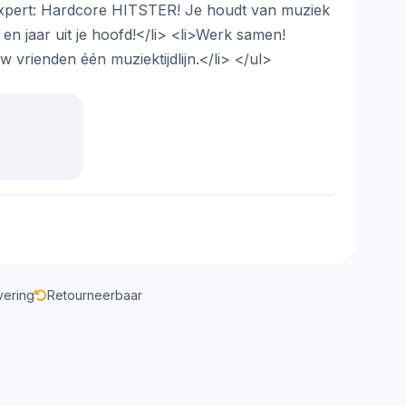
i>Expert: Hardcore HITSTER! Je houdt van muziek
st en jaar uit je hoofd!</li> <li>Werk samen!
 vrienden één muziektijdlijn.</li> </ul>
vering
Retourneerbaar