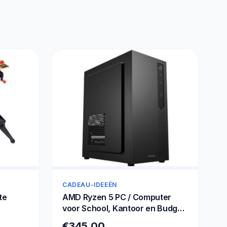
CADEAU-IDEEËN
te
AMD Ryzen 5 PC / Computer
voor School, Kantoor en Budget
Game / Gaming - 8GB RAM -
€345,00