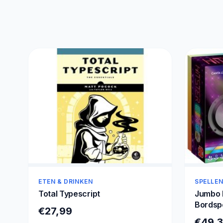
ETEN & DRINKEN
SPELLEN
Total Typescript
Jumbo H
Bordspe
€27,99
min, 30
€49,