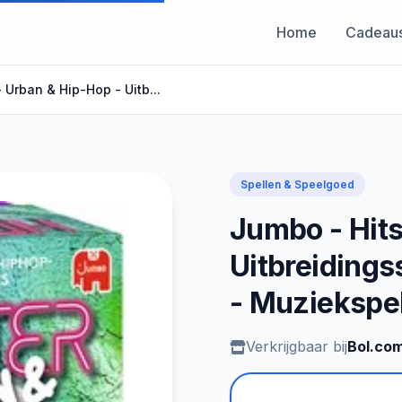
Home
Cadeau
 Urban & Hip-Hop - Uitb...
Spellen & Speelgoed
Jumbo - Hits
Uitbreidings
- Muziekspel
Verkrijgbaar bij
Bol.co