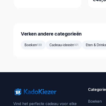
Verken andere categorieën
Boeken
Cadeau-ideeën
Eten & Drink
130
101
Categori
Boeken
Vind het perfecte cadeau voor elke