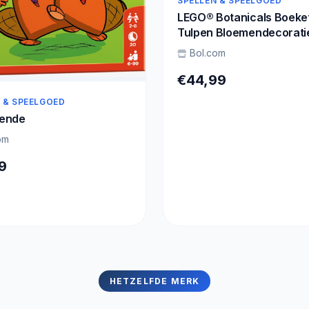
SPELLEN & SPEELGOED
LEGO® Botanicals Boeke
Tulpen Bloemendecoratie
11501
Bol.com
€44,99
 & SPEELGOED
ende
om
9
HETZELFDE MERK