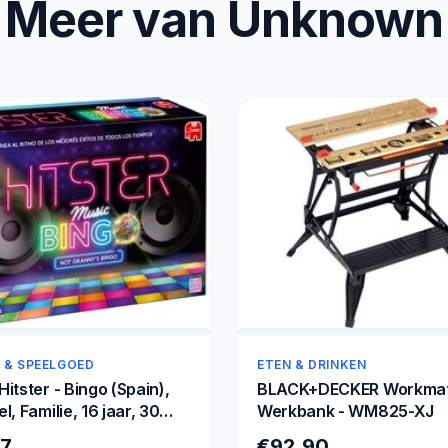
Meer van Unknown
 & SPEELGOED
ETEN & DRINKEN
itster - Bingo (Spain),
BLACK+DECKER Workma
l, Familie, 16 jaar, 30
Werkbank - WM825-XJ
 min
37
€92,90