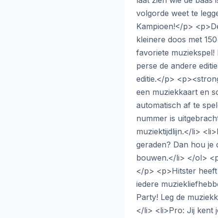
laat zien wie de baas 
volgorde weet te legg
Kampioen!</p> <p>De
kleinere doos met 150+
favoriete muziekspel! H
perse de andere editie
editie.</p> <p><stron
een muziekkaart en sc
automatisch af te spe
nummer is uitgebracht 
muziektijdlijn.</li> <
geraden? Dan hou je de
bouwen.</li> </ol> <
</p> <p>Hitster heeft 
iedere muziekliefhebbe
Party! Leg de muziekka
</li> <li>Pro: Jij kent