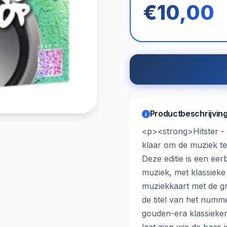
€10,00
Productbeschrijvin
<p><strong>Hitster 
klaar om de muziek t
Deze editie is een ee
muziek, met klassiek
muziekkaart met de gra
de titel van het numme
gouden-era klassiekers