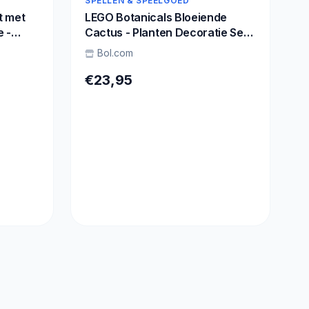
SPELLEN & SPEELGOED
t met
LEGO Botanicals Bloeiende
 -
Cactus - Planten Decoratie Set -
11509
Bol.com
€23,95