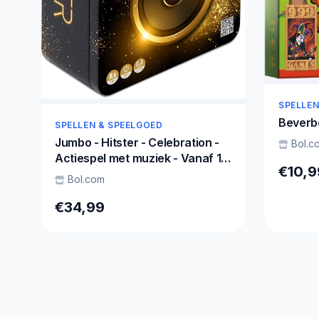
SPELLEN
Beverb
SPELLEN & SPEELGOED
Jumbo - Hitster - Celebration -
Bol.c
Actiespel met muziek - Vanaf 16
€10,9
jaar - Muziekspel - Luxe editie
Bol.com
€34,99