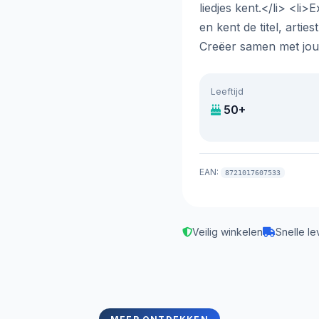
liedjes kent.</li> <l
en kent de titel, artie
Creëer samen met jouw
Leeftijd
50+
EAN:
8721017607533
Veilig winkelen
Snelle le