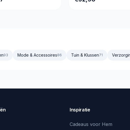
en
Mode & Accessoires
Tuin & Klussen
Verzorgi
93
86
71
eën
Inspiratie
Cadeaus voor Hem