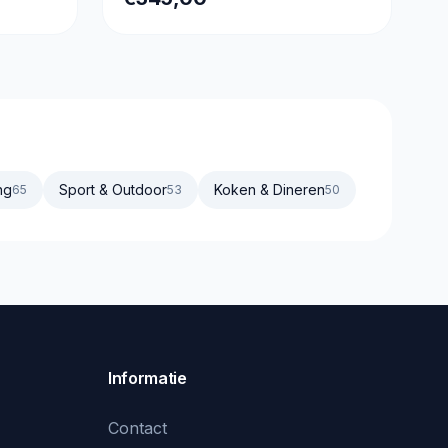
250GB SSD - RX Vega 11 - WIFI -
Win11 PRO
ng
Sport & Outdoor
Koken & Dineren
65
53
50
Informatie
Contact