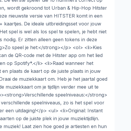
is. De eerste speler die 10 nummers correct op
en, wordt gekroond tot Urban & Hip-Hop Hitster
ze nieuwste versie van HITSTER komt in een
 kaartjes. De ideale uitbreidingsset voor jouw
et spel is wel als los spel te spelen, je hebt niet
s nodig. Er zitten alleen geen tokens in deze
g>Zo speel je het:</strong></p> <ol> <li>Kies
an de QR-code met de Hitster app om het lied
len op Spotify*.</li> <li>Raad wanneer het
en plaats de kaart op de juiste plaats in jouw
li>Draai de muziekkaart om. Heb je het jaartal goed
 muziekkaart om je tijdlijn verder mee uit te
p><strong>Verschillende speelniveaus:</strong>
verschillende speelniveaus, zo is het spel voor
r een uitdaging!</p> <ul> <li>Original: Instant
arten op de juiste plek in jouw muziektijdlijn.
 je muziek! Laat zien hoe goed je artiesten en hun