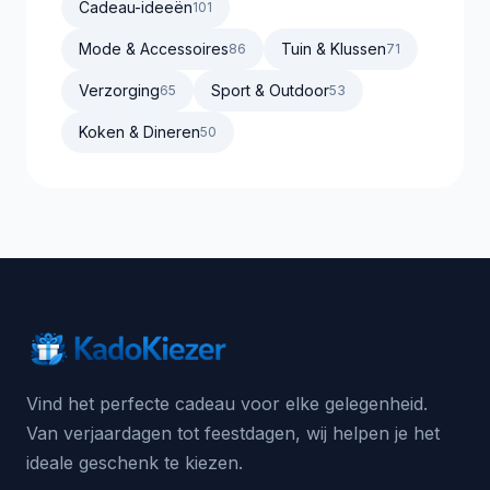
Cadeau-ideeën
101
Mode & Accessoires
Tuin & Klussen
86
71
Verzorging
Sport & Outdoor
65
53
Koken & Dineren
50
Vind het perfecte cadeau voor elke gelegenheid.
Van verjaardagen tot feestdagen, wij helpen je het
ideale geschenk te kiezen.