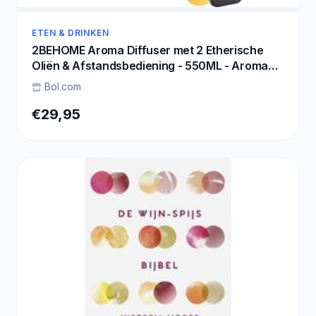
ETEN & DRINKEN
2BEHOME Aroma Diffuser met 2 Etherische
Oliën & Afstandsbediening - 550ML - Aroma
Diffuser Luchtbevochtiger - Etherische olie
Bol.com
diffuser - Essentiele olie Aromadiffusers -
Geurverspreider voor Aromatherapie - Lichte
€29,95
Houtlook