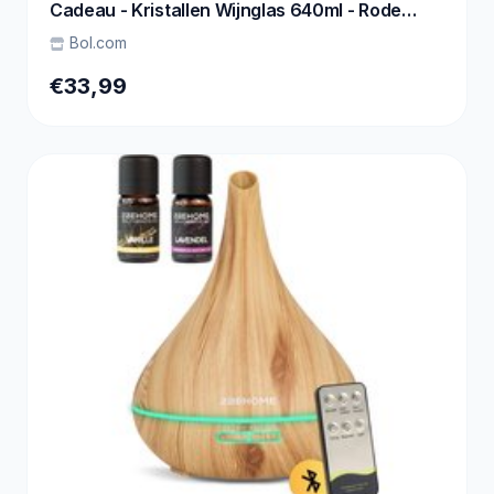
Cadeau - Kristallen Wijnglas 640ml - Rode
Wijnglazen Kristal - Handgemaakt - Perfect
Bol.com
voor Bar of Diner
€33,99