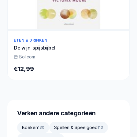
ETEN & DRINKEN
De wijn-spijsbijbel
Bol.com
€12,99
Verken andere categorieën
Boeken
Spellen & Speelgoed
130
113