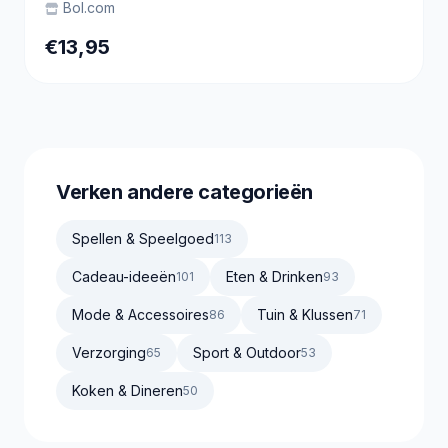
Bol.com
€13,95
Verken andere categorieën
Spellen & Speelgoed
113
Cadeau-ideeën
Eten & Drinken
101
93
Mode & Accessoires
Tuin & Klussen
86
71
Verzorging
Sport & Outdoor
65
53
Koken & Dineren
50