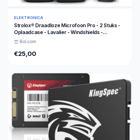
ELEKTRONICA
Strolox® Draadloze Microfoon Pro - 2 Stuks -
Oplaadcase - Lavalier - Windshields -
Dasspeld - Lange Batterij - USB-C/Lightning -
Bol.com
Plug & Play
€25,00