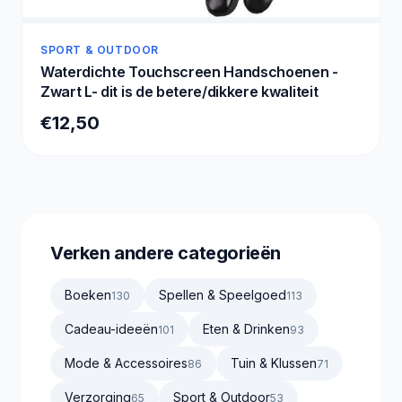
SPORT & OUTDOOR
Waterdichte Touchscreen Handschoenen -
Zwart L- dit is de betere/dikkere kwaliteit
€12,50
Verken andere categorieën
Boeken
Spellen & Speelgoed
130
113
Cadeau-ideeën
Eten & Drinken
101
93
Mode & Accessoires
Tuin & Klussen
86
71
Verzorging
Sport & Outdoor
65
53