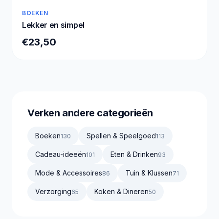
BOEKEN
Lekker en simpel
€23,50
Verken andere categorieën
Boeken
Spellen & Speelgoed
130
113
Cadeau-ideeën
Eten & Drinken
101
93
Mode & Accessoires
Tuin & Klussen
86
71
Verzorging
Koken & Dineren
65
50