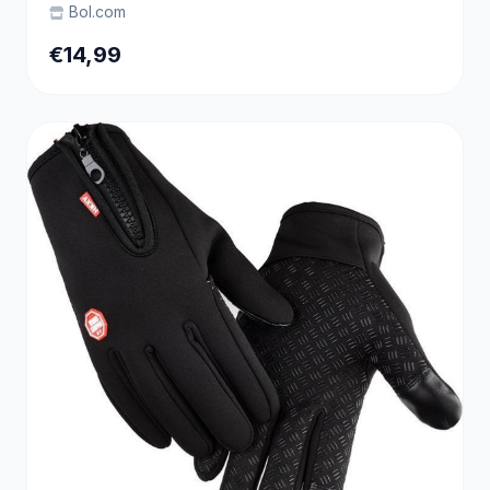
One size - Zwart
Bol.com
€14,99