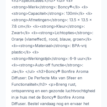
<h3>Specificaties:</h3> <ul> <li>
<strong>Merk</strong>: Boncy®</li> <li>
<strong>Capaciteit</strong>: 130ml</li> <li>
<strong>Afmetingen</strong>: 13.5 x 13.5 x
7.8 cm</li> <li><strong>Kleur</strong>:
Zwart</li> <li><strong>Lichtopties</strong>:
Oranje (vlameffect), rood, blauw, groen</li>
<li><strong>Materiaal</strong>: BPA-vrij
plastic</li> <li>
<strong>Werkingstijd</strong>: 6-9 uur</li>
<li><strong>Auto-off functie</strong>:
Ja</li> </ul> <h3>Boncy® Bonfire Aroma
Diffuser: De Perfecte Mix van Sfeer en
Functionaliteit</h3> <p>Breng rust,
ontspanning en een gezonde luchtvochtigheid
in je huis met de Boncy® Bonfire Aroma
Diffuser. Bestel vandaag nog en ervaar het