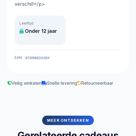
verschil!</p>
Leeftijd
Onder 12 jaar
EAN:
8720986241304
Veilig winkelen
Snelle levering
Retourneerbaar
MEER ONTDEKKEN
Gerelateerde cadeaus