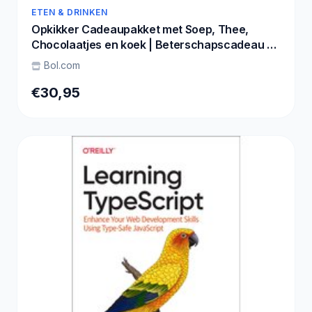
ETEN & DRINKEN
Opkikker Cadeaupakket met Soep, Thee,
Chocolaatjes en koek | Beterschapscadeau en
Verwennerij
Bol.com
€30,95