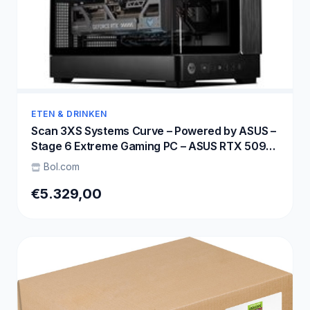
ETEN & DRINKEN
Scan 3XS Systems Curve – Powered by ASUS –
Stage 6 Extreme Gaming PC – ASUS RTX 5090
– Ryzen 9 9950X3D – Corsair DDR5 32GB – WD
Bol.com
Black 2TB SSD – 1000W PSU – 4K Ultra – Max
Settings Gaming
€5.329,00