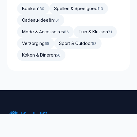
Boeken
Spellen & Speelgoed
130
113
Cadeau-ideeën
101
Mode & Accessoires
Tuin & Klussen
86
71
Verzorging
Sport & Outdoor
65
53
Koken & Dineren
50
Vind het perfecte cadeau voor elke gelegenheid.